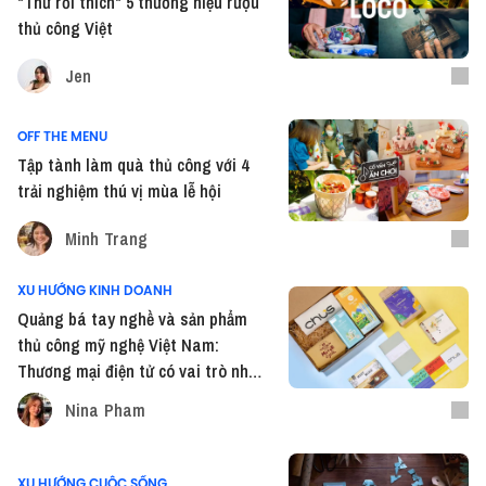
"Thử rồi thích" 5 thương hiệu rượu
thủ công Việt
Jen
OFF THE MENU
Tập tành làm quà thủ công với 4
trải nghiệm thú vị mùa lễ hội
Minh Trang
XU HƯỚNG KINH DOANH
Quảng bá tay nghề và sản phẩm
thủ công mỹ nghệ Việt Nam:
Thương mại điện tử có vai trò như
thế nào?
Nina Pham
XU HƯỚNG CUỘC SỐNG