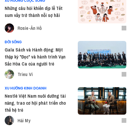
XU HƯỚNG CUỘC SỐNG
Những câu hỏi khiến dịp lễ Tết
sum vầy trở thành nỗi sợ hãi
Rosie-Ân Hồ
ĐỜI SỐNG
Gala Sách và Hành động: Một
thập kỷ "Đọc" và hành trình Vạn
Sắc Hòa Ca của người trẻ
Trieu Vi
XU HƯỚNG KINH DOANH
Nestlé Việt Nam nuôi dưỡng tài
năng, trao cơ hội phát triển cho
thế hệ trẻ
Hải My