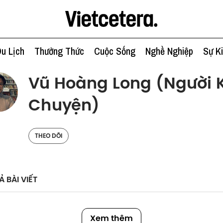
u Lịch
Thưởng Thức
Cuộc Sống
Nghề Nghiệp
Sự K
Vũ Hoàng Long (Người 
Chuyện)
THEO DÕI
Ả BÀI VIẾT
Xem thêm