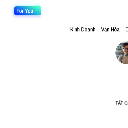
For You
Kinh Doanh
Văn Hóa
D
TẤT C