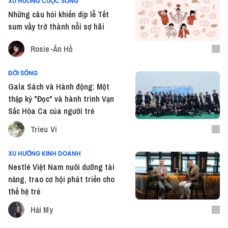
XU HƯỚNG CUỘC SỐNG
Những câu hỏi khiến dịp lễ Tết
sum vầy trở thành nỗi sợ hãi
Rosie-Ân Hồ
ĐỜI SỐNG
Gala Sách và Hành động: Một
thập kỷ "Đọc" và hành trình Vạn
Sắc Hòa Ca của người trẻ
Trieu Vi
XU HƯỚNG KINH DOANH
Nestlé Việt Nam nuôi dưỡng tài
năng, trao cơ hội phát triển cho
thế hệ trẻ
Hải My