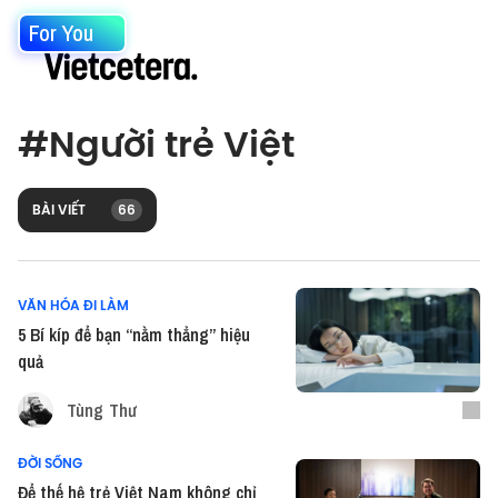
For You
#
Người trẻ Việt
BÀI VIẾT
66
VĂN HÓA ĐI LÀM
5 Bí kíp để bạn “nằm thẳng” hiệu
quả
Tùng Thư
ĐỜI SỐNG
Để thế hệ trẻ Việt Nam không chỉ