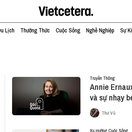
u Lịch
Thưởng Thức
Cuộc Sống
Nghề Nghiệp
Sự K
Truyền Thông
Annie Ernau
và sự nhạy 
đời
Thư Vũ
Xu Hướng Cuộc Sống