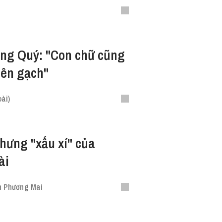
ng Quý: "Con chữ cũng
iên gạch"
ài)
hưng "xấu xí" của
ài
 Phương Mai