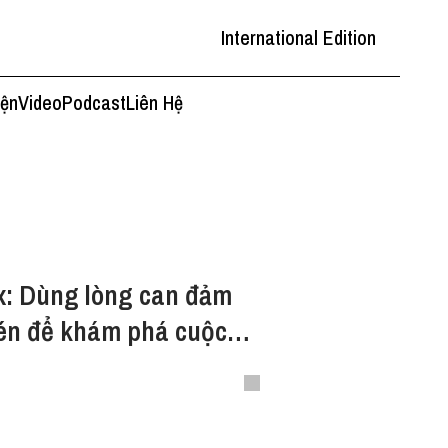
International Edition
iện
Video
Podcast
Liên Hệ
x: Dùng lòng can đảm
bén để khám phá cuộc