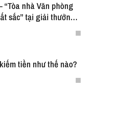
— “Tòa nhà Văn phòng
t sắc” tại giải thưởng
n Việt Nam
u
kiếm tiền như thế nào?