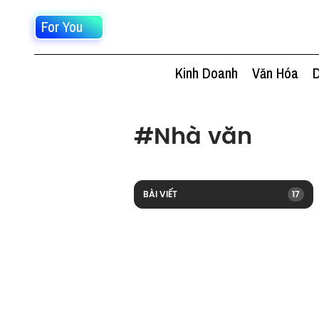
For You
Kinh Doanh
Văn Hóa
D
#
Nhà văn
BÀI VIẾT
17