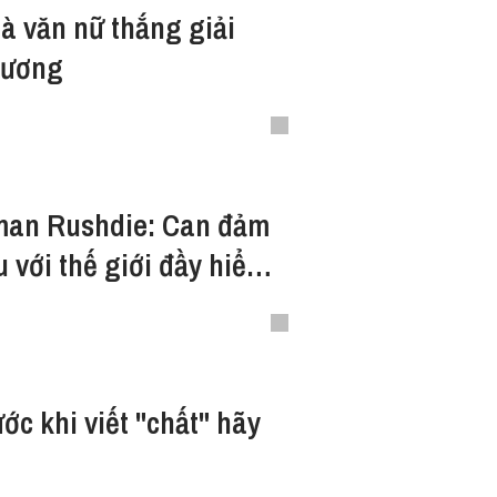
 văn nữ thắng giải
hương
man Rushdie: Can đảm
 với thế giới đầy hiểm
ớc khi viết "chất" hãy