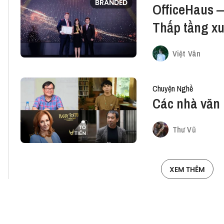
BRANDED
OfficeHaus 
Thấp tầng xuấ
Bất động sả
Việt Vân
PropertyGur
Chuyện Nghề
Các nhà văn 
Thư Vũ
XEM THÊM