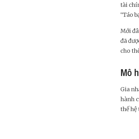
tài ch
“Táo b
Mới đâ
đã đượ
cho thế
Mô h
Gia nh
hành c
thế hệ 