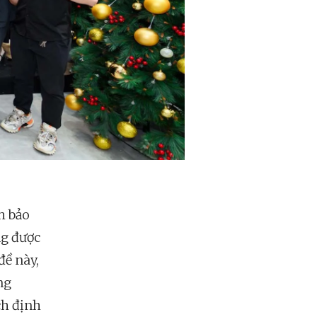
h bảo
ng được
đề này,
ng
ch định