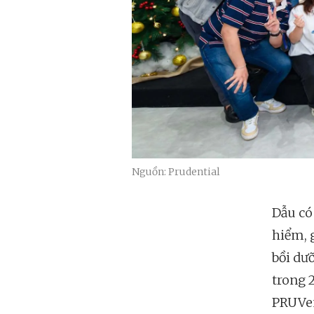
Nguồn: Prudential
Dẫu có
hiểm, 
bồi dư
trong 
PRUVen