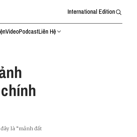
International Edition
iện
Video
Podcast
Liên Hệ
 ảnh
 chính
 đây là “mảnh đất