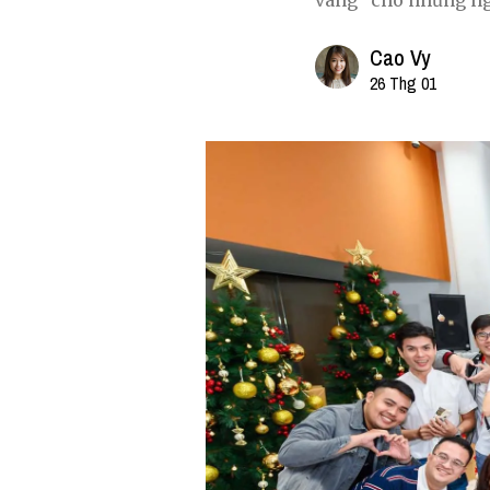
vàng” cho những ng
Cao Vy
26 Thg 01