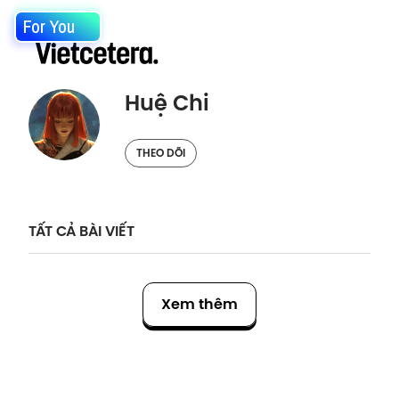
For You
Huệ Chi
THEO DÕI
TẤT CẢ BÀI VIẾT
Xem thêm