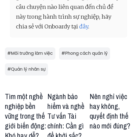
câu chuyện nào liên quan đến chủ đề
này trong hành trình sự nghiệp, hãy
chia sẻ với Onboardy tại
đây
.
#
Môi trường làm việc
#
Phong cách quản lý
#
Quản lý nhân sự
Tìm một nghề
Ngành bảo
Nên nghỉ việc
nghiệp bền
hiểm và nghề
hay không,
vững trong thế
Tư vấn Tài
quyết định thế
giới biến động:
chính: Cần gì
nào mới đúng?
Khó hay dễ?
để khởi sắc?