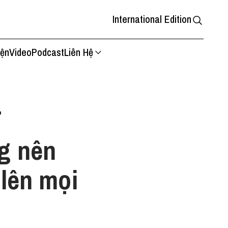
International Edition
iện
Video
Podcast
Liên Hệ
T
g nên
 lên mọi