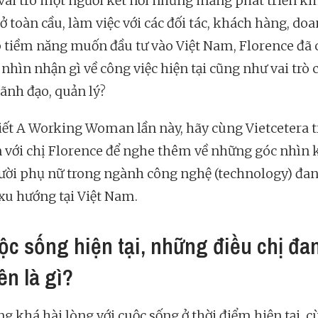
vai trò một người kết nối những mảng phát triển ki
ở toàn cầu, làm việc với các đối tác, khách hàng, do
 tiềm năng muốn đầu tư vào Việt Nam, Florence đã 
nhìn nhận gì về công việc hiện tại cũng như vai trò 
lãnh đạo, quản lý?
viết A Working Woman lần này, hãy cùng Vietcetera t
 với chị Florence để nghe thêm về những góc nhìn 
ười phụ nữ trong ngành công nghệ (technology) đan
xu hướng tại Việt Nam.
ộc sống hiện tại, những điều chị đa
ên là gì?
g khá hài lòng với cuộc sống ở thời điểm hiện tại, c