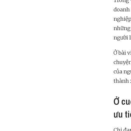
Trong 
doanh 
nghiệp
những 
người 
Ở bài 
chuyện
của ng
thành 
Ở cu
ưu ti
Chị đan