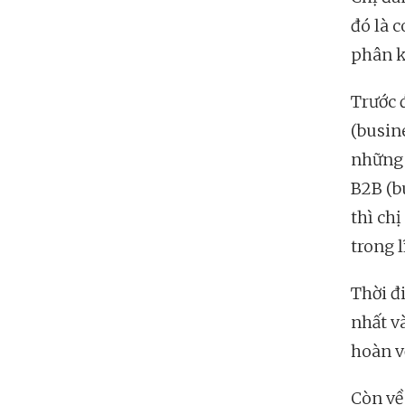
đó là 
phân k
Trước 
(busin
những 
B2B (b
thì chị
trong l
Thời đ
nhất v
hoàn v
Còn về