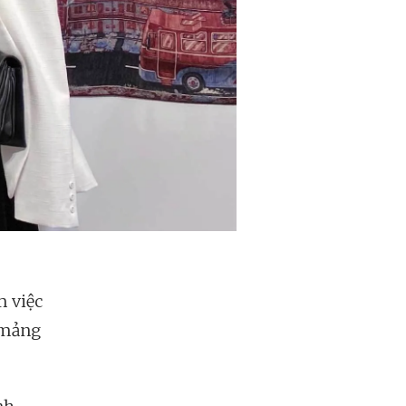
m việc
c mảng