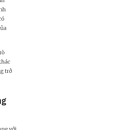
nh
anh
có
của
rò
khác
g trở
ng
ùng với