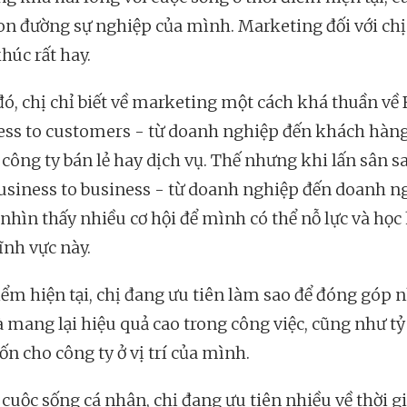
con đường sự nghiệp của mình. Marketing đối với chị
húc rất hay.
đó, chị chỉ biết về marketing một cách khá thuần về
ess to customers - từ doanh nghiệp đến khách hàng)
công ty bán lẻ hay dịch vụ. Thế nhưng khi lấn sân s
usiness to business - từ doanh nghiệp đến doanh ng
 nhìn thấy nhiều cơ hội để mình có thể nỗ lực và học
ĩnh vực này.
iểm hiện tại, chị đang ưu tiên làm sao để đóng góp 
à mang lại hiệu quả cao trong công việc, cũng như tỷ 
ốn cho công ty ở vị trí của mình.
 cuộc sống cá nhân, chị đang ưu tiên nhiều về thời g