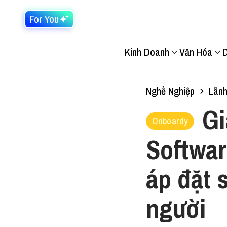
For You
Kinh Doanh
Văn Hóa
D
Nghề Nghiệp
Lãn
Gi
Onboardy
Softwar
áp đặt 
người