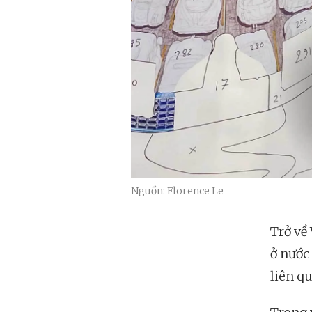
Nguồn: Florence Le
Trở về
ở nước
liên q