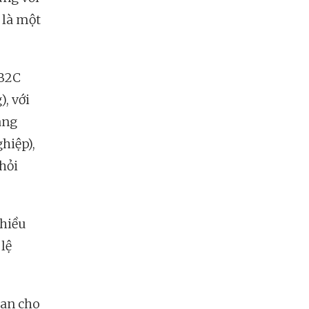
 là một
 B2C
, với
ang
hiệp),
 hỏi
nhiều
lệ
ian cho