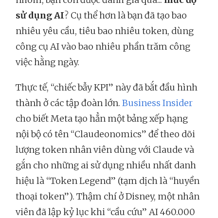
sử dụng AI
? Cụ thể hơn là bạn đã tạo bao
nhiêu yêu cầu, tiêu bao nhiêu token, dùng
công cụ AI vào bao nhiêu phần trăm công
việc hằng ngày.
Thực tế, “chiếc bẫy KPI” này đã bắt đầu hình
thành ở các tập đoàn lớn.
Business Insider
cho biết Meta tạo hẳn một bảng xếp hạng
nội bộ có tên “Claudeonomics” để theo dõi
lượng token nhân viên dùng với Claude và
gắn cho những ai sử dụng nhiều nhất danh
hiệu là “Token Legend” (tạm dịch là “huyền
thoại token”). Thậm chí ở Disney, một nhân
viên đã lập kỷ lục khi “cầu cứu” AI 460.000