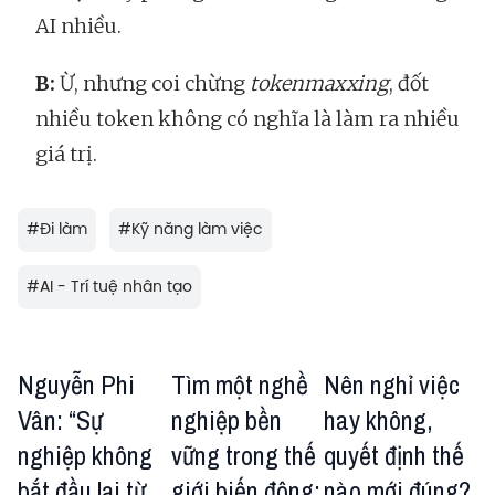
AI nhiều.
B:
Ừ, nhưng coi chừng
tokenmaxxing
, đốt
nhiều token không có nghĩa là làm ra nhiều
giá trị.
#
Đi làm
#
Kỹ năng làm việc
#
AI - Trí tuệ nhân tạo
Nguyễn Phi
Tìm một nghề
Nên nghỉ việc
Vân: “Sự
nghiệp bền
hay không,
nghiệp không
vững trong thế
quyết định thế
bắt đầu lại từ
giới biến động:
nào mới đúng?