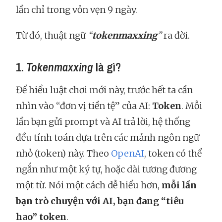
lần chỉ trong vỏn vẹn 9 ngày.
Từ đó, thuật ngữ
“
tokenmaxxing
”
ra đời.
1.
Tokenmaxxing
là gì?
Để hiểu luật chơi mới này, trước hết ta cần
nhìn vào “đơn vị tiền tệ” của AI:
Token
. Mỗi
lần bạn gửi prompt và AI trả lời, hệ thống
đều tính toán dựa trên các mảnh ngôn ngữ
nhỏ (token) này. Theo
OpenAI
, token có thể
ngắn như một ký tự, hoặc dài tương đương
một từ. Nói một cách dễ hiểu hơn,
mỗi lần
bạn trò chuyện với AI, bạn đang “tiêu
hao” token
.