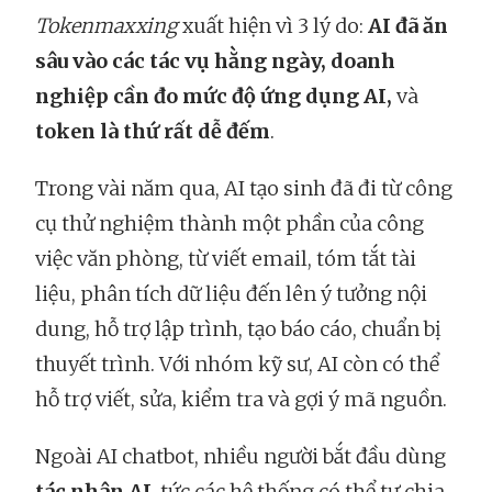
Tokenmaxxing
xuất hiện vì 3 lý do:
AI đã ăn
sâu vào các tác vụ hằng ngày, doanh
nghiệp cần đo mức độ ứng dụng AI,
và
token là thứ rất dễ đếm
.
Trong vài năm qua, AI tạo sinh đã đi từ công
cụ thử nghiệm thành một phần của công
việc văn phòng, từ viết email, tóm tắt tài
liệu, phân tích dữ liệu đến lên ý tưởng nội
dung, hỗ trợ lập trình, tạo báo cáo, chuẩn bị
thuyết trình. Với nhóm kỹ sư, AI còn có thể
hỗ trợ viết, sửa, kiểm tra và gợi ý mã nguồn.
Ngoài AI chatbot, nhiều người bắt đầu dùng
tác nhân AI
, tức các hệ thống có thể tự chia