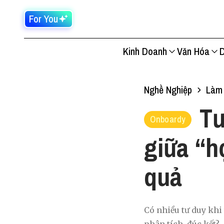
For You
Kinh Doanh
Văn Hóa
D
Nghề Nghiệp
Làm 
Tư
Onboardy
giữa “h
quả
Có nhiều tư duy khi