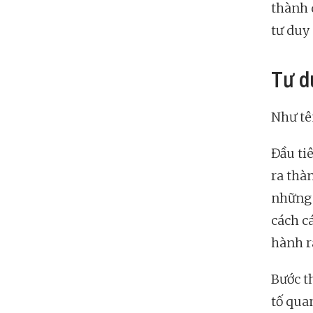
thành 
tư duy 
Tư d
Như tê
Đầu tiê
ra thàn
những 
cách c
hành r
Bước th
tố qua