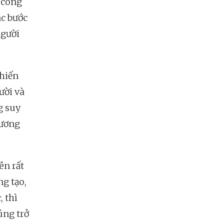
 công
ác bước
người
khiến
ười và
g suy
hương
ên rất
ng tạo,
, thì
úng trở