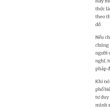
Hay mộ
thức l
theo t
dở.
Nếu ch
chúng 
người 
nghĩ, 
pháp đ
Khi nói
phổ biế
tư duy
mình s