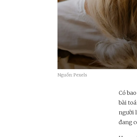
Nguồn: Pexels
Có bao
bài to
người 
đang c