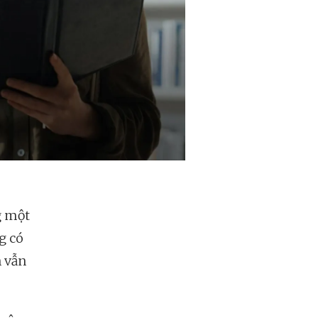
g một
g có
n vẫn