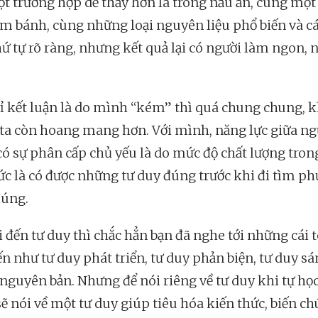
t trường hợp dễ thấy hơn là trong nấu ăn, cùng một
àm bánh, cùng những loại nguyên liệu phổ biến và c
hứ tự rõ ràng, nhưng kết quả lại có người làm ngon, 
ỉ kết luận là do mình “kém” thì quá chung chung, 
ta còn hoang mang hơn. Với mình, năng lực giữa ng
có sự phân cấp chủ yếu là do mức độ chất lượng tron
tức là có được những tư duy đúng trước khi đi tìm p
úng.
 đến tư duy thì chắc hẳn bạn đã nghe tới những cái t
n như tư duy phát triển, tư duy phản biện, tư duy sá
 nguyên bản. Nhưng để nói riêng về tư duy khi tự học
ẽ nói về một tư duy giúp tiêu hóa kiến thức, biến ch