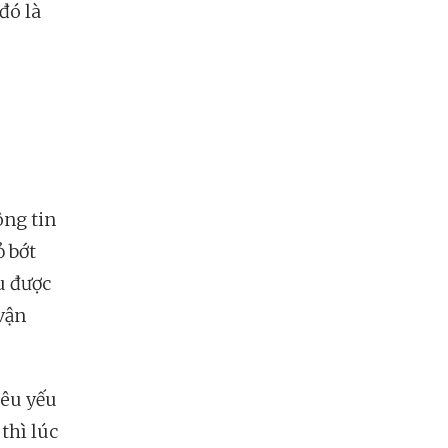
đó là
ông tin
ỏ bớt
u được
vận
iêu yếu
thì lúc