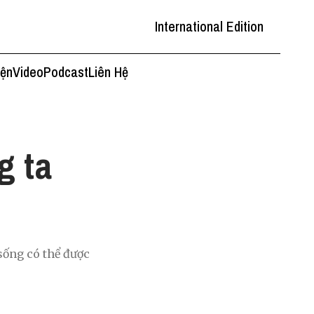
International Edition
iện
Video
Podcast
Liên Hệ
g ta
sống có thể được