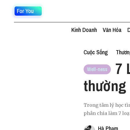
For You
Kinh Doanh
Văn Hóa
D
Cuộc Sống
Thươn
7 
Well-ness
thường 
Trong tâm lý học tì
phân chia làm 7 loại
Hà Phạm