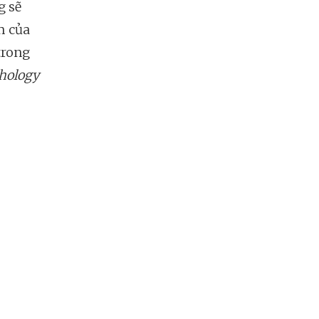
g sẽ
m của
trong
hology