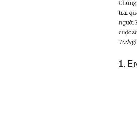
Chúng 
trải q
người 
cuộc s
Today)
1. E