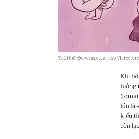
Trà Nhữ @averagetea_ cho Vietcetera
Khi nói
tưởng 
(romant
lớn là
kiểu t
còn lại