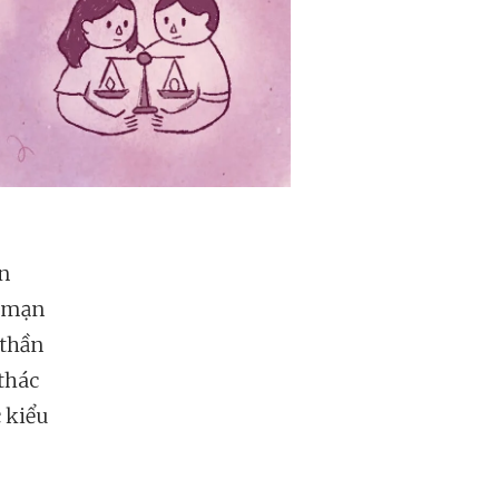
ên
g mạn
 thần
thác
c kiểu