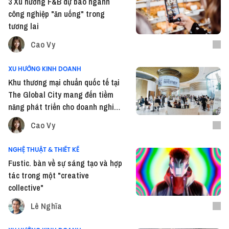
3 Xu hướng F&B dự báo ngành
công nghiệp "ăn uống" trong
tương lai
Cao Vy
XU HƯỚNG KINH DOANH
Khu thương mại chuẩn quốc tế tại
The Global City mang đến tiềm
năng phát triển cho doanh nghiệp
F&B
Cao Vy
NGHỆ THUẬT & THIẾT KẾ
Fustic. bàn về sự sáng tạo và hợp
tác trong một "creative
collective"
Lê Nghĩa