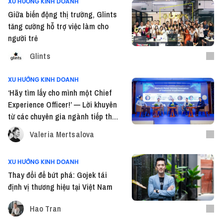
XU HƯỚNG KINH DOANH
Giữa biến động thị trường, Glints
tăng cường hỗ trợ việc làm cho
người trẻ
Glints
XU HƯỚNG KINH DOANH
‘Hãy tìm lấy cho mình một Chief
Experience Officer!’ — Lời khuyên
từ các chuyên gia ngành tiếp thị
Việt Nam
Valeria Mertsalova
XU HƯỚNG KINH DOANH
Thay đổi để bứt phá: Gojek tái
định vị thương hiệu tại Việt Nam
Hao Tran