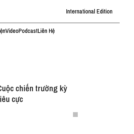
International Edition
iện
Video
Podcast
Liên Hệ
uộc chiến trường kỳ
iêu cực