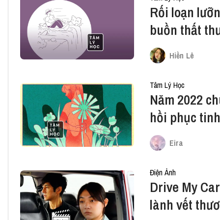
Rối loạn lưỡn
buồn thất th
Hiền Lê
Tâm Lý Học
Năm 2022 chú
hồi phục tinh
Eira
Điện Ảnh
Drive My Car
lành vết thư