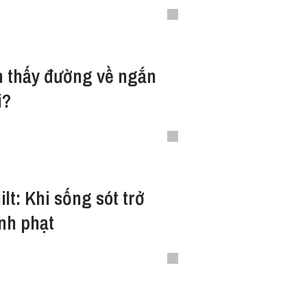
ôn thấy đường về ngắn
i?
ilt: Khi sống sót trở
nh phạt