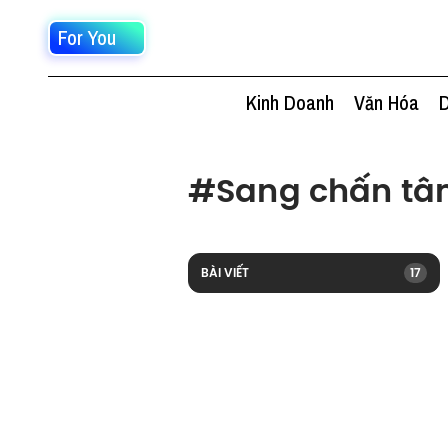
For You
Kinh Doanh
Văn Hóa
D
#
Sang chấn tâ
BÀI VIẾT
17