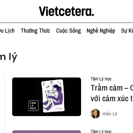
u Lịch
Thưởng Thức
Cuộc Sống
Nghề Nghiệp
Sự K
m lý
Tâm Lý Học
Trầm cảm – C
với cảm xúc t
Hiền Lê
Tâm Lý Học