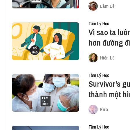
Lâm Lê
Tâm Lý Học
Vì sao ta lu
hơn đường đ
Hiền Lê
Tâm Lý Học
Survivor’s gu
thành một hì
Eira
Tâm Lý Học