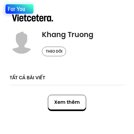
For You
Khang Truong
THEO DÕI
TẤT CẢ BÀI VIẾT
Xem thêm