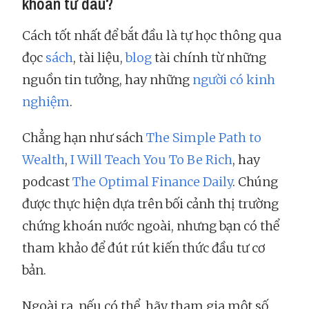
khoán từ đâu?
Cách tốt nhất để bắt đầu là tự học thông qua
đọc
sách
, tài liệu,
blog
tài chính từ những
nguồn tin tưởng, hay những
người có kinh
nghiệm
.
Chẳng hạn như sách
The Simple Path to
Wealth
,
I Will Teach You To Be Rich
, hay
podcast
The Optimal Finance Daily
. Chúng
được thực hiện dựa trên bối cảnh thị trường
chứng khoán nước ngoài, nhưng bạn có thể
tham khảo để đút rút kiến thức đầu tư cơ
bản.
Ngoài ra, nếu có thể, hãy tham gia một số