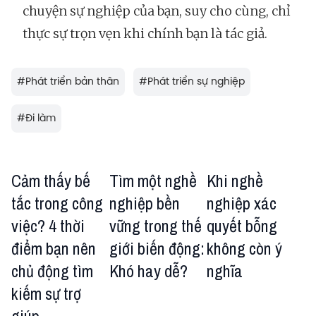
chuyện sự nghiệp của bạn, suy cho cùng, chỉ
thực sự trọn vẹn khi chính bạn là tác giả.
#
Phát triển bản thân
#
Phát triển sự nghiệp
#
Đi làm
Cảm thấy bế
Tìm một nghề
Khi nghề
tắc trong công
nghiệp bền
nghiệp xác
việc? 4 thời
vững trong thế
quyết bỗng
điểm bạn nên
giới biến động:
không còn ý
chủ động tìm
Khó hay dễ?
nghĩa
kiếm sự trợ