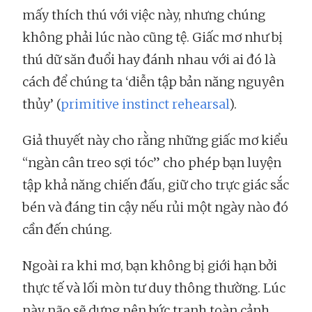
mấy thích thú với việc này, nhưng chúng
không phải lúc nào cũng tệ. Giấc mơ như bị
thú dữ săn đuổi hay đánh nhau với ai đó là
cách để chúng ta ‘diễn tập bản năng nguyên
thủy’ (
primitive instinct rehearsal
).
Giả thuyết này cho rằng những giấc mơ kiểu
“ngàn cân treo sợi tóc” cho phép bạn luyện
tập khả năng chiến đấu, giữ cho trực giác sắc
bén và đáng tin cậy nếu rủi một ngày nào đó
cần đến chúng.
Ngoài ra khi mơ, bạn không bị giới hạn bởi
thực tế và lối mòn tư duy thông thường. Lúc
này não sẽ dựng nên bức tranh toàn cảnh