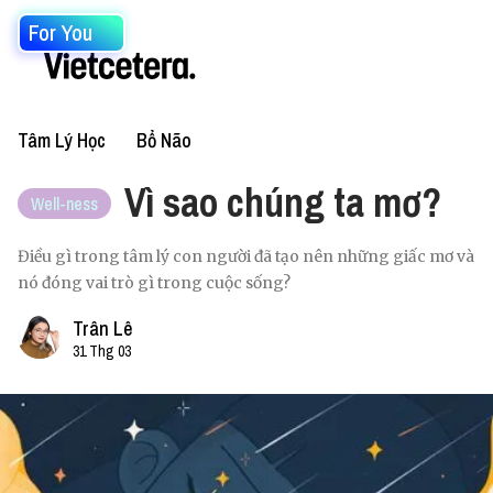
For You
Tâm Lý Học
Bổ Não
Vì sao chúng ta mơ?
Well-ness
Điều gì trong tâm lý con người đã tạo nên những giấc mơ và
nó đóng vai trò gì trong cuộc sống?
Trân Lê
31 Thg 03