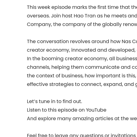
This week episode marks the first time that t
overseas. Join host Hao Tran as he meets and
Company, the company of the globally renow
The conversation revolves around how Nas Comp
creator economy, innovated and developed, a
In the booming creator economy, all busines
channels, helping them communicate and conn
the context of business, how important is thi
effective strategies to connect, expand, and
Let’s tune in to find out.
Listen to this episode on YouTube
And explore many amazing articles at the we
Feel free to leave any questions or invitation