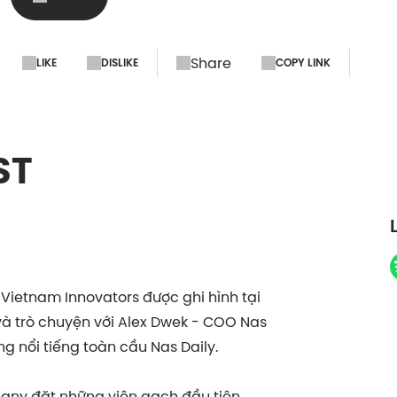
Share
LIKE
DISLIKE
COPY LINK
ST
Vietnam Innovators được ghi hình tại
à trò chuyện với Alex Dwek - COO Nas
 nổi tiếng toàn cầu Nas Daily.
ny đặt những viên gạch đầu tiên