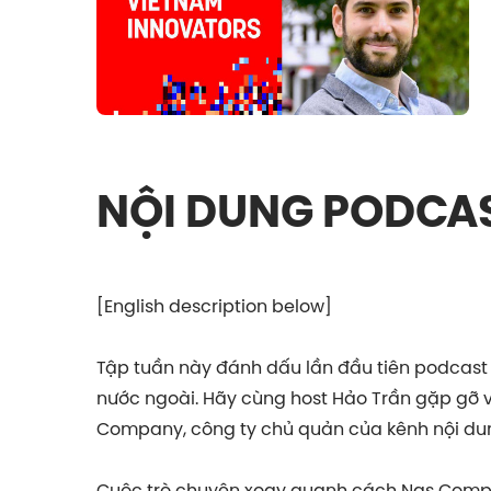
NỘI DUNG PODCA
[English description below]
Tập tuần này đánh dấu lần đầu tiên podcast 
nước ngoài. Hãy cùng host Hảo Trần gặp gỡ v
Company, công ty chủ quản của kênh nội dung
Cuộc trò chuyện xoay quanh cách Nas Compa