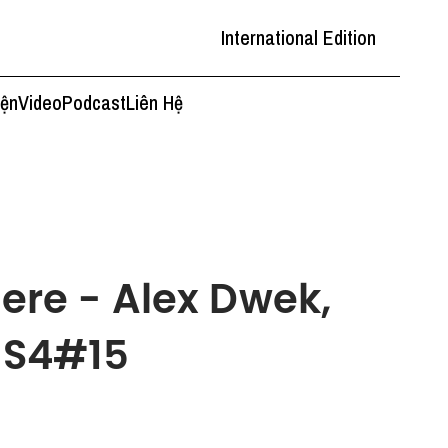
International Edition
iện
Video
Podcast
Liên Hệ
here - Alex Dwek,
 S4#15