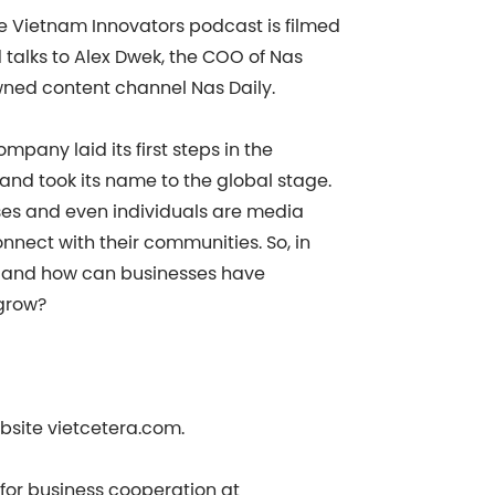
he Vietnam Innovators podcast is filmed
 talks to Alex Dwek, the COO of Nas
ned content channel Nas Daily.
any laid its first steps in the
nd took its name to the global stage.
ses and even individuals are media
ect with their communities. So, in
s, and how can businesses have
 grow?
bsite vietcetera.com.
s for business cooperation at