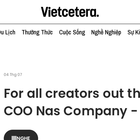
u Lịch
Thưởng Thức
Cuộc Sống
Nghề Nghiệp
Sự K
04 Thg 07
For all creators out t
COO Nas Company -
NGHE