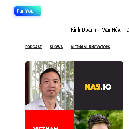
For You
Kinh Doanh
Văn Hóa
D
PODCAST
SHOWS
VIETNAM INNOVATORS