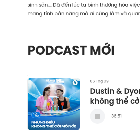
sinh sản,... Đã đến lúc ta bình thường hóa vi
mang tính bản năng mà ai cũng làm và quan
PODCAST MỚI
06 Thg 09
Dustin & Dyo
không thể cở
36:51