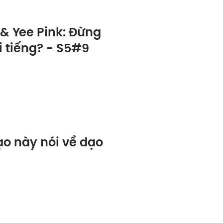
& Yee Pink: Đừng
i tiếng? - S5#9
ạo này nói về dạo