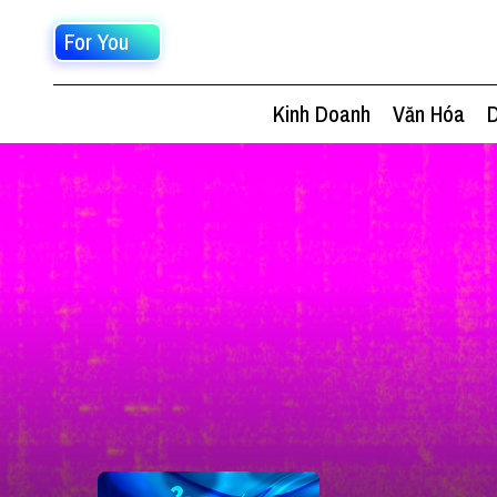
For You
Kinh Doanh
Văn Hóa
D