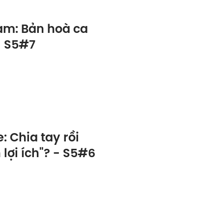
am: Bản hoà ca
- S5#7
e: Chia tay rồi
lợi ích"? - S5#6