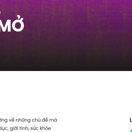
S
 MỞ
ường về những chủ đề mà
ục, giới tính, sức khỏe