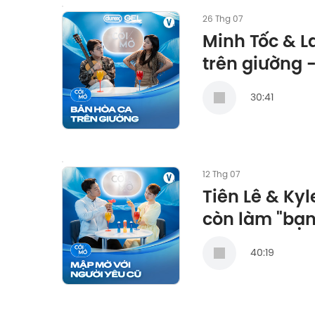
26 Thg 07
Minh Tốc & L
trên giường 
30:41
12 Thg 07
Tiên Lê & Kyl
còn làm "bạn 
40:19