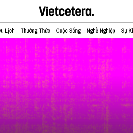
u Lịch
Thưởng Thức
Cuộc Sống
Nghề Nghiệp
Sự K