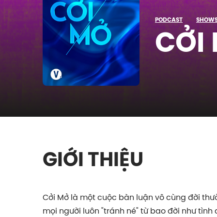
PODCAST
SHOW
CỞI
GIỚI THIỆU
Cởi Mở là một cuộc bàn luận vô cùng đời th
mọi người luôn "tránh né" từ bao đời như tình d