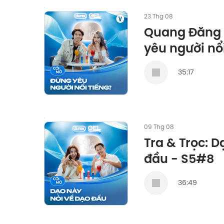
23 Thg 08
Quang Đăng 
yêu người nổ
35:17
09 Thg 08
Tra & Trọc: D
đầu - S5#8
36:49