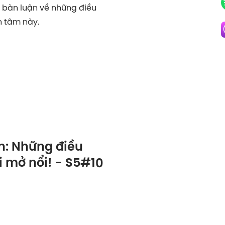
ệc bàn luận về những điều
 tâm này.
n: Những điều
i mở nổi! - S5#10