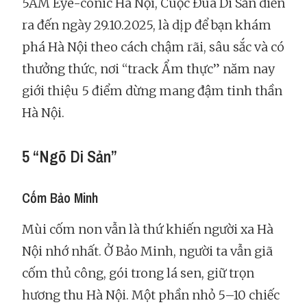
5AM Eye-conic Hà Nội, Cuộc Đua Di Sản diễn
ra đến ngày 29.10.2025, là dịp để bạn khám
phá Hà Nội theo cách chậm rãi, sâu sắc và có
thưởng thức, nơi “track Ẩm thực” năm nay
giới thiệu 5 điểm dừng mang đậm tinh thần
Hà Nội.
5 “Ngõ Di Sản”
Cốm Bảo Minh
Mùi cốm non vẫn là thứ khiến người xa Hà
Nội nhớ nhất. Ở Bảo Minh, người ta vẫn giã
cốm thủ công, gói trong lá sen, giữ trọn
hương thu Hà Nội. Một phần nhỏ 5–10 chiếc