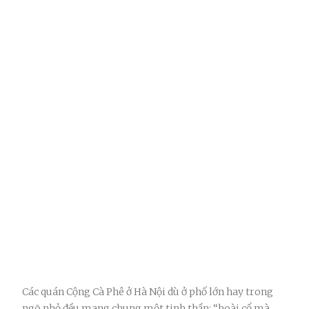
Các quán Cộng Cà Phê ở Hà Nội dù ở phố lớn hay trong
ngõ nhỏ đều mang chung một tinh thần: “hoài cổ mà