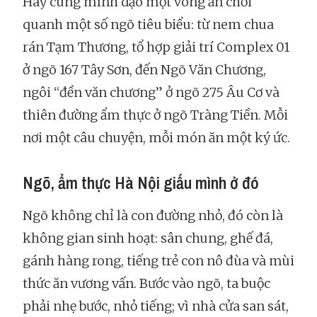
Hãy cùng mình dạo một vòng ăn chơi
quanh một số ngõ tiêu biểu: từ nem chua
rán Tạm Thương, tổ hợp giải trí Complex 01
ở ngõ 167 Tây Sơn, đến Ngõ Văn Chương,
ngôi “đền văn chương” ở ngõ 275 Âu Cơ và
thiên đường ẩm thực ở ngõ Tràng Tiền. Mỗi
nơi một câu chuyện, mỗi món ăn một ký ức.
Ngõ, ẩm thực Hà Nội giấu mình ở đó
Ngõ không chỉ là con đường nhỏ, đó còn là
không gian sinh hoạt: sân chung, ghế đá,
gánh hàng rong, tiếng trẻ con nô đùa và mùi
thức ăn vương vấn. Bước vào ngõ, ta buộc
phải nhẹ bước, nhỏ tiếng; vì nhà cửa san sát,