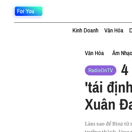
For You
Kinh Doanh
Văn Hóa
D
Văn Hóa
Âm Nhạ
4
RadioOnTV
'tái địn
Xuân Đ
Làm sao để Binz từ 