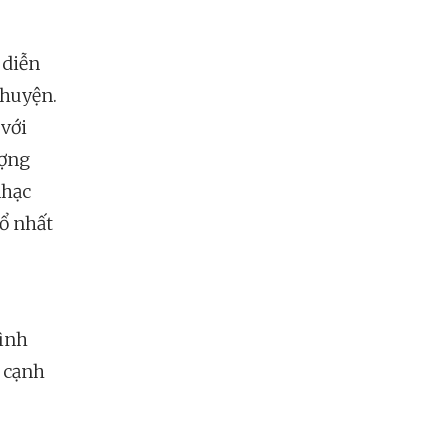
 diễn
chuyện.
 với
ượng
nhạc
ổ nhất
hình
a cạnh