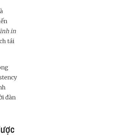
à
iến
inh in
ch tái
ong
istency
nh
ời đàn
được