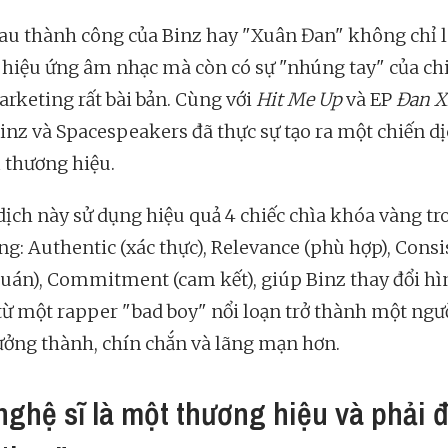
au thành công của Binz hay "Xuân Đan" không chỉ l
hiệu ứng âm nhạc mà còn có sự "nhúng tay" của ch
arketing rất bài bản. Cùng với
Hit Me Up
và EP
Đan X
Binz và Spacespeakers đã thực sự tạo ra một chiến dị
ị thương hiệu.
dịch này sử dụng hiệu quả 4 chiếc chìa khóa vàng tr
ng: Authentic (xác thực), Relevance (phù hợp), Cons
quán), Commitment (cam kết), giúp Binz thay đổi hì
từ một rapper "bad boy" nổi loạn trở thành một ngư
ưởng thành, chín chắn và lãng mạn hơn.
nghệ sĩ là một thương hiệu và phải 