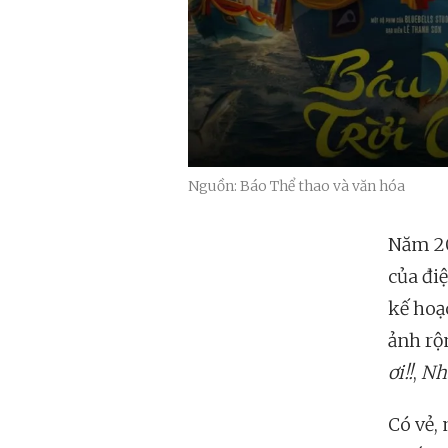
Nguồn: Báo Thể thao và văn hóa
Năm 20
của đi
kế hoạ
ảnh rộ
ơi!!
,
Nh
Có vẻ,