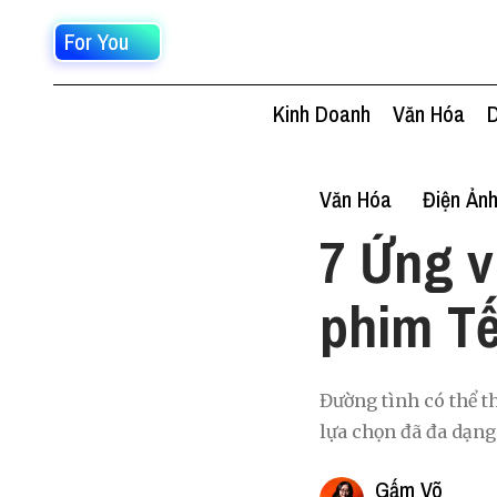
For You
Kinh Doanh
Văn Hóa
D
Văn Hóa
Điện Ản
7 Ứng v
phim Tế
Đường tình có thể t
lựa chọn đã đa dạng 
Gấm Võ