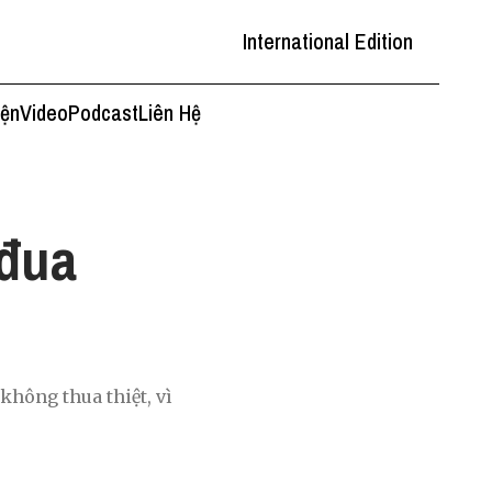
International Edition
iện
Video
Podcast
Liên Hệ
 đua
không thua thiệt, vì