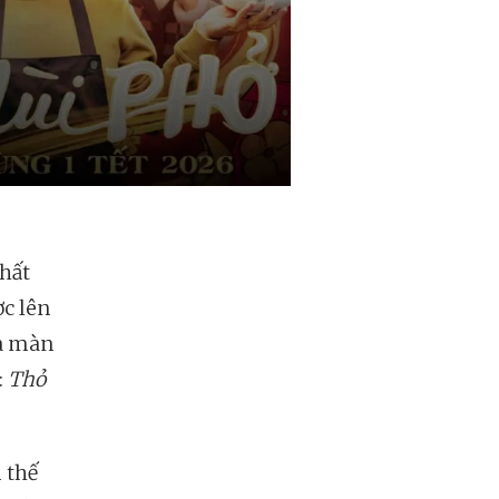
hất
ợc lên
ửa màn
:
Thỏ
 thế