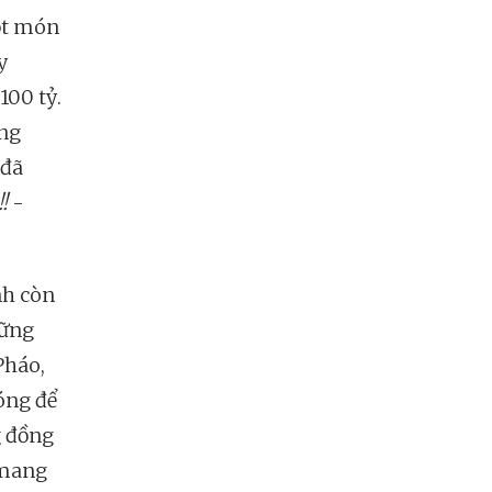
ột món
y
100 tỷ.
óng
 đã
!!
-
nh còn
hững
Pháo,
óng để
g đồng
 mang