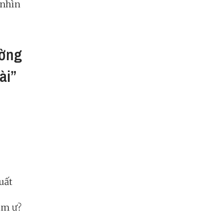
 nhìn
ường
ài”
uất
im ư?