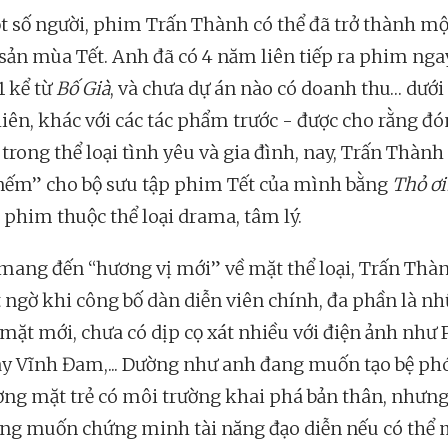
t số người, phim Trấn Thành có thể đã trở thành m
 sản mùa Tết. Anh đã có 4 năm liên tiếp ra phim nga
 kể từ
Bố Già
, và chưa dự án nào có doanh thu… dưới 
iên, khác với các tác phẩm trước - được cho rằng đ
trong thể loại tình yêu và gia đình, nay, Trấn Thành
ếm” cho bộ sưu tập phim Tết của mình bằng
Thỏ ơi
 phim thuộc thể loại drama, tâm lý.
mang đến “hương vị mới” về mặt thể loại, Trấn Thà
t ngờ khi công bố dàn diễn viên chính, đa phần là n
mặt mới, chưa có dịp cọ xát nhiều với điện ảnh như 
ay Vĩnh Đam,... Dường như anh đang muốn tạo bệ ph
ơng mặt trẻ có môi trường khai phá bản thân, nhưn
ũng muốn chứng minh tài năng đạo diễn nếu có thể