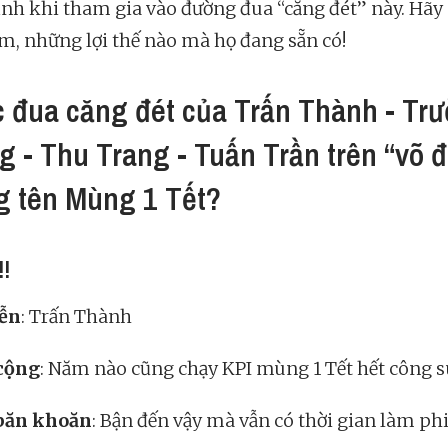
ịnh khi tham gia vào đường đua “căng đét” này. Hãy
m, những lợi thế nào mà họ đang sẵn có!
 đua căng đét của Trấn Thành - Tr
g - Thu Trang - Tuấn Trần trên “võ đ
 tên Mùng 1 Tết?
!!
iễn
: Trấn Thành
cộng
: Năm nào cũng chạy KPI mùng 1 Tết hết công s
băn khoăn
: Bận đến vậy mà vẫn có thời gian làm ph