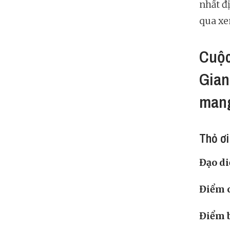
nhất đ
qua xe
Cuộc
Gian
mang
Thỏ ơi
Đạo d
Điểm 
Điểm 