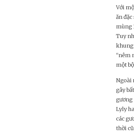
Với mộ
ăn đặc
mùng 1
Tuy nh
khung 
“nêm n
một bộ
Ngoài 
gây bấ
gương 
Lyly h
các gư
thời c