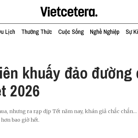
u Lịch
Thưởng Thức
Cuộc Sống
Nghề Nghiệp
Sự K
h
iên khuấy đảo đường
t 2026
hua, nhưng ra rạp dịp Tết năm nay, khán giả chắc chắn… 
hơn bao giờ hết.