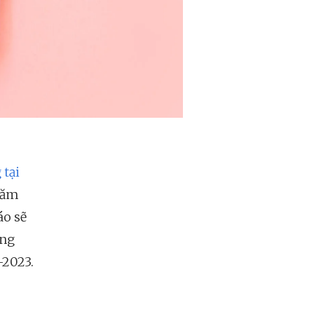
 tại
 năm
áo sẽ
ởng
-2023.