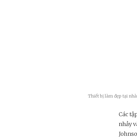
Thiết bị làm đẹp tại nh
Các tậ
nhảy và
Johnso