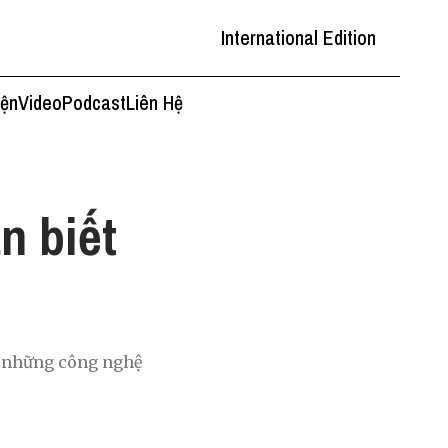
International Edition
iện
Video
Podcast
Liên Hệ
n biết
là những công nghệ