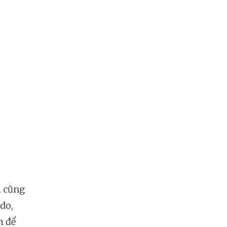
i cũng
ido,
h để