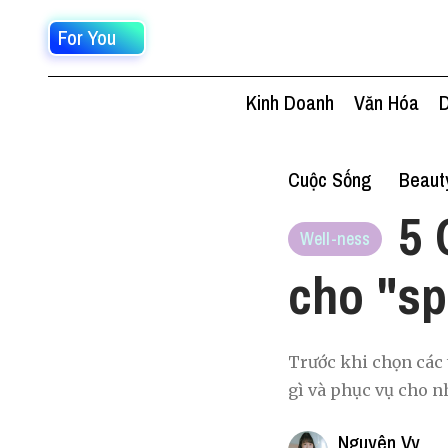
For You
Kinh Doanh
Văn Hóa
D
Cuộc Sống
Beaut
5 
Well-ness
cho "sp
Trước khi chọn các 
gì và phục vụ cho n
Nguyên Vy