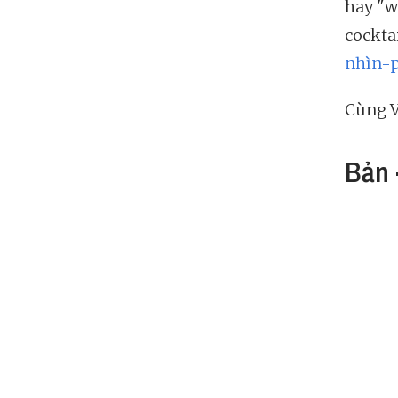
hay "w
cockta
nhìn-
Cùng V
Bản 