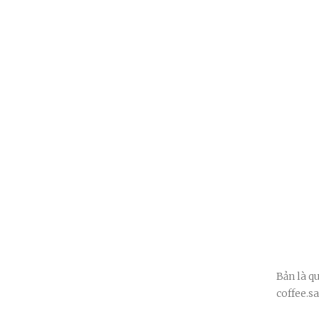
Bản là q
coffee.s