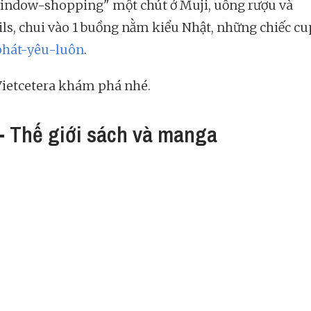
indow-shopping" một chút ở Muji, uống rượu và
ils, chui vào 1 buồng nằm kiểu Nhật, những chiếc c
phát-yêu-luôn
.
ietcetera khám phá nhé.
- Thế giới sách và manga