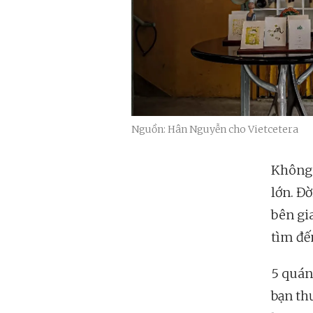
Nguồn: Hân Nguyễn cho Vietcetera
Không
lớn. Đờ
bên gia
tìm đế
5 quán
bạn th