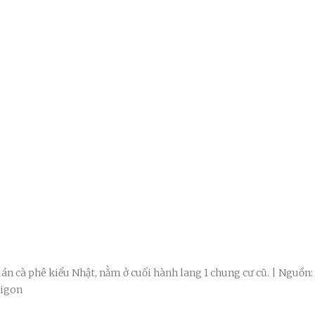
uán cà phê kiểu Nhật, nằm ở cuối hành lang 1 chung cư cũ. | Nguồn:
aigon