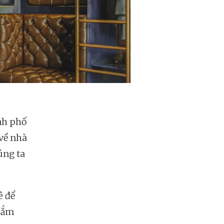
ành phố
 về nhà
húng ta
ê để
 sắm