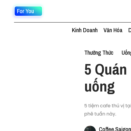
For You
Kinh Doanh
Văn Hóa
D
Thưởng Thức
Uốn
5 Quán 
uống
5 tiệm cafe thú vị 
phê tuần này.
Coffee.Saigon