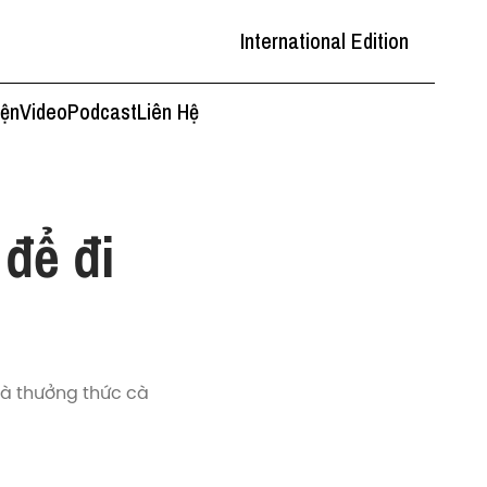
International Edition
iện
Video
Podcast
Liên Hệ
 để đi
và thưởng thức cà