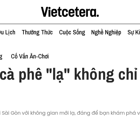
u Lịch
Thưởng Thức
Cuộc Sống
Nghề Nghiệp
Sự K
g
Cố Vấn Ăn-Chơi
cà phê "lạ" không chỉ
tại Sài Gòn với không gian mới lạ, đáng để bạn khám phá 