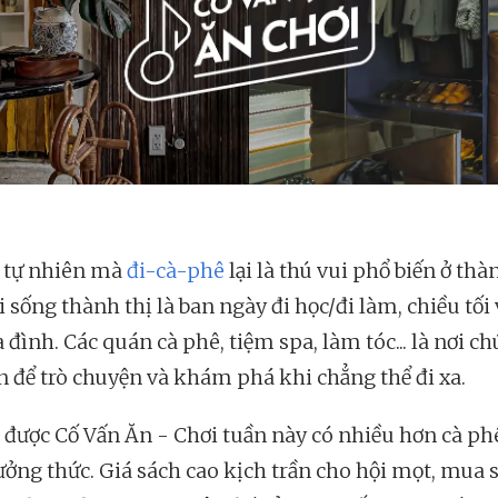
 tự nhiên mà
đi-cà-phê
lại là thú vui phổ biến ở th
i sống thành thị là ban ngày đi học/đi làm, chiều tối
 đình. Các quán cà phê, tiệm spa, làm tóc... là nơi c
n để trò chuyện và khám phá khi chẳng thể đi xa.
 được Cố Vấn Ăn - Chơi tuần này có nhiều hơn cà ph
ưởng thức. Giá sách cao kịch trần cho hội mọt, mua