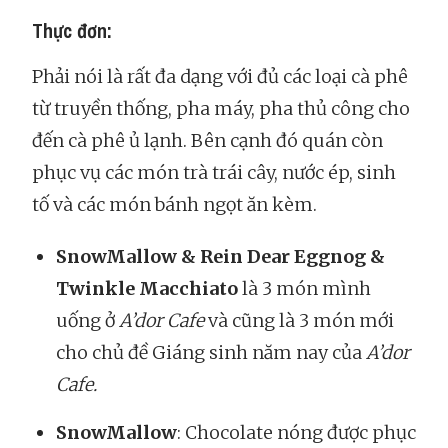
Thực đơn:
Phải nói là rất đa dạng với đủ các loại cà phê
từ truyền thống, pha máy, pha thủ công cho
đến cà phê ủ lạnh. Bên cạnh đó quán còn
phục vụ các món trà trái cây, nước ép, sinh
tố và các món bánh ngọt ăn kèm.
SnowMallow & Rein Dear Eggnog &
Twinkle Macchiato
là 3 món mình
uống ở
A’dor Cafe
và cũng là 3 món mới
cho chủ đề Giáng sinh năm nay của
A’dor
Cafe.
SnowMallow
: Chocolate nóng được phục