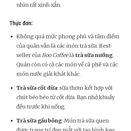
nhìn rất xinh xắn.
Thực đơn:
Không quá mức phong phú và tâm điểm
của quán vẫn là các món trà sữa. Best-
seller của
Boo Coffee
là
trà sữa nướng
.
Quán còn có cả các món về cà phê và các
món nước giải khát khác.
Trà sữa cốt dừa
: sữa thơm kết hợp với
chút béo béo từ cốt dừa. Bạn nhớ khuấy
đều trước khi uống.
Trà sữa gấu bông
: Món trà sữa quen
được trang trí đẹp mắt với tạo hình kẹo