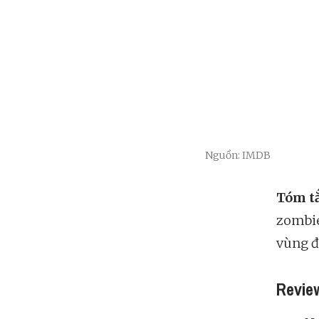
Nguồn: IMDB
Tóm t
zombie
vùng đ
Review