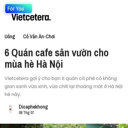
For You
Uống
Cố Vấn Ăn-Chơi
6 Quán cafe sân vườn cho
mùa hè Hà Nội
Vietcetera gợi ý cho bạn 6 quán cà phê có không
gian xanh vừa xinh, vừa chill lại thoáng mát ở Hà Nội
hè này.
Dicaphekhong
09 Thg 07