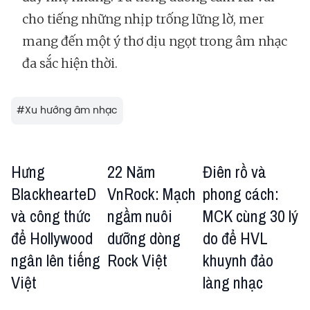
cho tiếng những nhịp trống lững lờ, mer
mang đến một ý thơ dịu ngọt trong âm nhạc
đa sắc hiện thời.
#
Xu hướng âm nhạc
Hưng
22 Năm
Điên rồ và
BlackhearteD
VnRock: Mạch
phong cách:
và công thức
ngầm nuôi
MCK cùng 30 lý
để Hollywood
dưỡng dòng
do để HVL
ngân lên tiếng
Rock Việt
khuynh đảo
Việt
làng nhạc