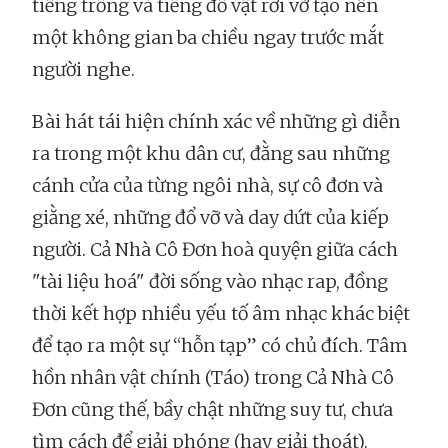
tiếng trống và tiếng đồ vật rơi vỡ tạo nên
một không gian ba chiều ngay trước mắt
người nghe.
Bài hát tái hiện chính xác về những gì diễn
ra trong một khu dân cư, đằng sau những
cánh cửa của từng ngôi nhà, sự cô đơn và
giằng xé, những đổ vỡ và day dứt của kiếp
người. Cả Nhà Cô Đơn hoà quyện giữa cách
"tài liệu hoá" đời sống vào nhạc rap, đồng
thời kết hợp nhiều yếu tố âm nhạc khác biệt
để tạo ra một sự “hỗn tạp” có chủ đích. Tâm
hồn nhân vật chính (Táo) trong Cả Nhà Cô
Đơn cũng thế, bầy chật những suy tư, chưa
tìm cách để giải phóng (hay giải thoát).