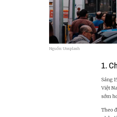
Nguồn: Unsplash
1. C
Sáng 1
Việt N
sớm hơ
Theo đ