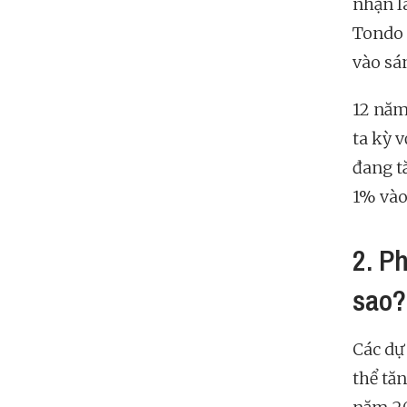
nhận l
Tondo 
vào sá
12 năm
ta kỳ 
đang t
1% vào
2. P
sao?
Các dự
thể tă