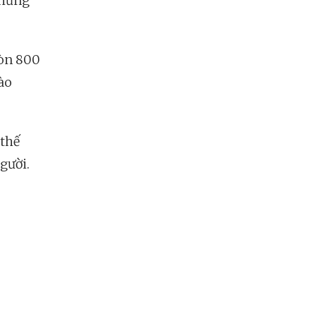
những
còn 800
vào
 thế
gười.