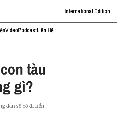
International Edition
iện
Video
Podcast
Liên Hệ
 con tàu
ng gì?
g dân số có đi liền