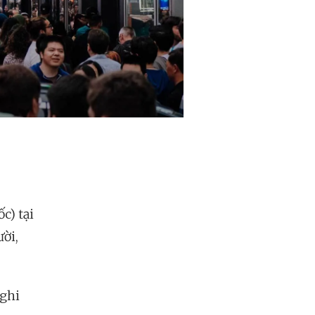
c) tại
ời,
 ghi