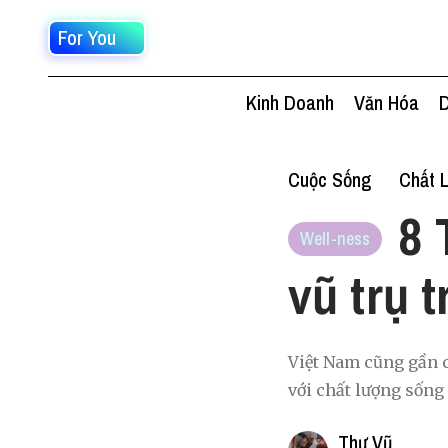
For You
Kinh Doanh
Văn Hóa
D
Cuộc Sống
Chất 
8 
Well-ness
vũ trụ 
Việt Nam cũng gần c
với chất lượng sống 
Thư Vũ