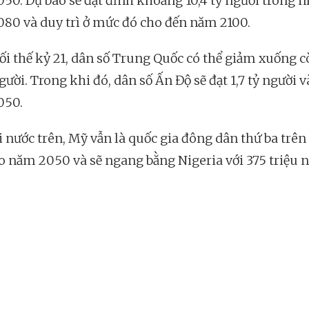
50. Dự báo sẽ đạt đỉnh khoảng 10,4 tỷ người trong 
80 và duy trì ở mức đó cho đến năm 2100.
ối thế kỷ 21, dân số Trung Quốc có thể giảm xuống 
gười. Trong khi đó, dân số Ấn Độ sẽ đạt 1,7 tỷ người 
050.
i nước trên, Mỹ vẫn là quốc gia đông dân thứ ba trên
ào năm 2050 và sẽ ngang bằng Nigeria với 375 triệu n