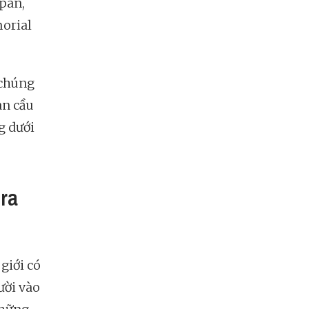
lpan,
morial
 chúng
àn cầu
g dưới
 ra
giới có
ười vào