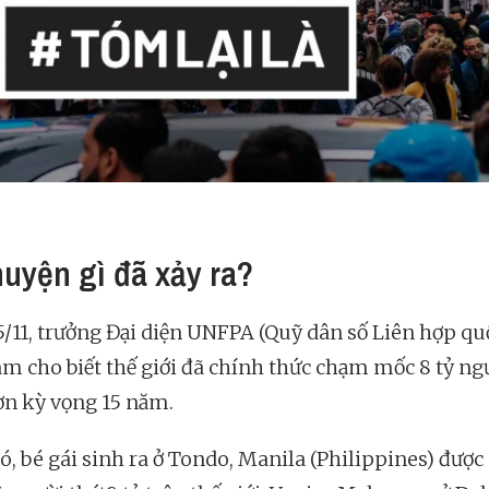
huyện gì đã xảy ra?
5/11, trưởng Đại diện UNFPA (Quỹ dân số Liên hợp quố
am cho biết thế giới đã chính thức chạm mốc 8 tỷ ngư
n kỳ vọng 15 năm.
ó, bé gái sinh ra ở Tondo, Manila (Philippines) được