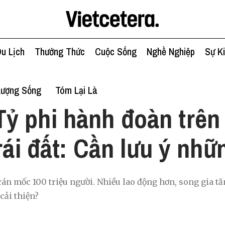
u Lịch
Thưởng Thức
Cuộc Sống
Nghề Nghiệp
Sự K
Lượng Sống
Tóm Lại Là
Tỷ phi hành đoàn trên
trái đất: Cần lưu ý nhữ
án mốc 100 triệu người. Nhiều lao động hơn, song gia tăn
cải thiện?