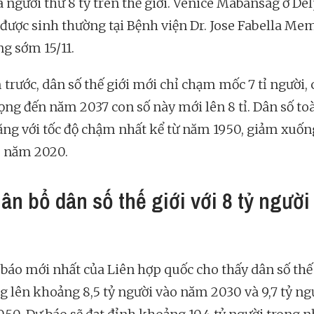
à người thứ 8 tỷ trên thế giới. Venice Mabansag ở De
được sinh thường tại Bệnh viện Dr. Jose Fabella Me
ng sớm 15/11.
 trước, dân số thế giới mới chỉ chạm mốc 7 tỉ người,
vọng đến năm 2037 con số này mới lên 8 tỉ. Dân số to
ăng với tốc độ chậm nhất kể từ năm 1950, giảm xuốn
 năm 2020.
hân bổ dân số thế giới với 8 tỷ người
 báo mới nhất của Liên hợp quốc cho thấy dân số thế 
ng lên khoảng 8,5 tỷ người vào năm 2030 và 9,7 tỷ ng