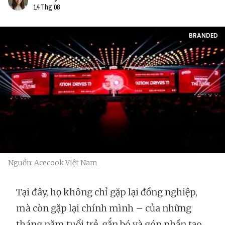
14 Thg 08
BRANDED
Nguồn: Acecook Việt Nam
Tại đây, họ không chỉ gặp lại đồng nghiệp,
mà còn gặp lại chính mình – của những
tháng năm tuổi trẻ, gắn bó và góp phần tạo