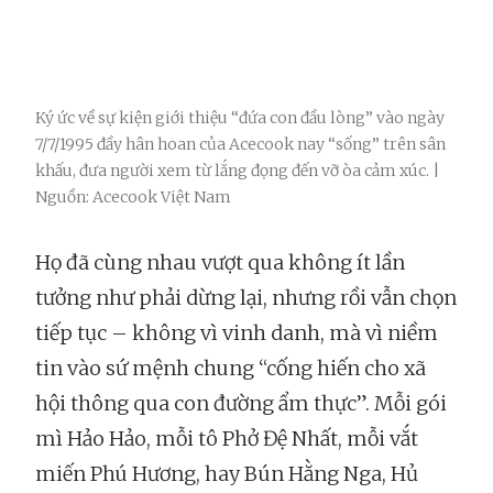
Ký ức về sự kiện giới thiệu “đứa con đầu lòng” vào ngày
7/7/1995 đầy hân hoan của Acecook nay “sống” trên sân
khấu, đưa người xem từ lắng đọng đến vỡ òa cảm xúc. |
Nguồn: Acecook Việt Nam
Họ đã cùng nhau vượt qua không ít lần
tưởng như phải dừng lại, nhưng rồi vẫn chọn
tiếp tục – không vì vinh danh, mà vì niềm
tin vào sứ mệnh chung “cống hiến cho xã
hội thông qua con đường ẩm thực”. Mỗi gói
mì Hảo Hảo, mỗi tô Phở Đệ Nhất, mỗi vắt
miến Phú Hương, hay Bún Hằng Nga, Hủ