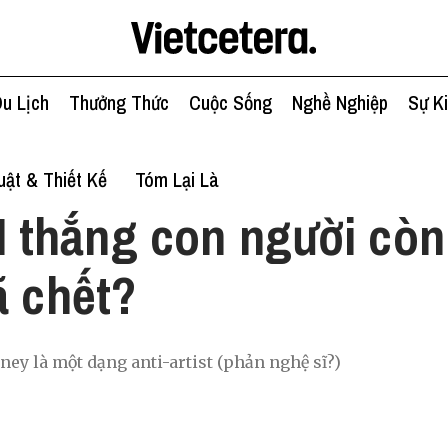
u Lịch
Thưởng Thức
Cuộc Sống
Nghề Nghiệp
Sự K
ật & Thiết Kế
Tóm Lại Là
I thắng con người cò
ã chết?
ney là một dạng anti-artist (phản nghệ sĩ?)