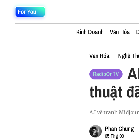
For You
Kinh Doanh
Văn Hóa
D
Văn Hóa
Nghệ Thu
A
RadioOnTV
thuật đ
A.I vẽ tranh Midjour
Phan Chung
05 Thg 09