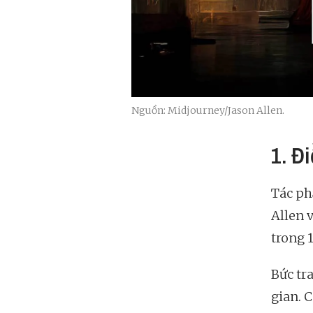
Nguồn: Midjourney/Jason Allen.
1. Đ
Tác p
Allen 
trong 
Bức tr
gian. 