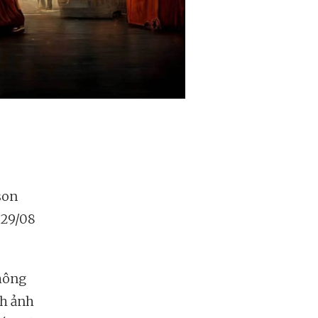
son
 29/08
không
nh ảnh