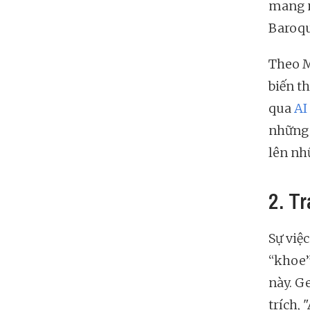
mang n
Baroqu
Theo M
biến t
qua
AI
những 
lên nh
2. Tr
Sự việc
“khoe”
này. G
trích,