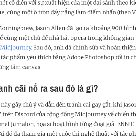
ét cổ điển với sự xuất hiện của một đại sảnh theo ki
e, cùng một ô tròn đầy nắng làm điểm nhấn (theo Vi
orningbrew, Jason Allen đã tạo ra khoảng 900 hìn
hể cùng một chủ đề nhà hát opera trong không gian
 Midjourney
. Sau đó, anh đã chỉnh sửa và hoàn thiện
tác phẩm yêu thích bằng Adobe Photoshop rồi in c
ững tấm canvas.
anh cãi nổ ra sau đó là gì?
 này gây chú ý và dẫn đến tranh cãi gay gắt, khi Jaso
 trên Discord của cộng đồng Midjourney về chiến t
enel Jumalon, họa sĩ hoạt hình từng đoạt giải ENNIE 
 "Ai đó đã tham gia một cuộc thi nghệ thuật với tác 