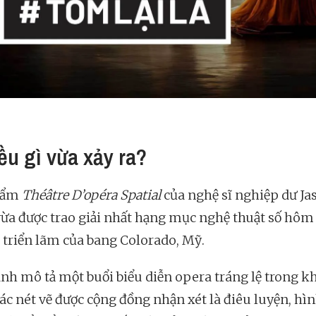
iều gì vừa xảy ra?
hẩm
Théâtre D’opéra Spatial
của nghệ sĩ nghiệp dư Ja
vừa được trao giải nhất hạng mục nghệ thuật số hôm
1 triển lãm của bang Colorado, Mỹ.
anh mô tả một buổi biểu diễn opera tráng lệ trong 
Các nét vẽ được cộng đồng nhận xét là điêu luyện, hì