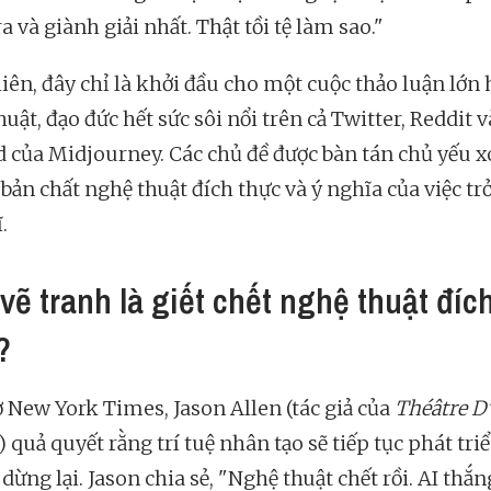
ra và giành giải nhất. Thật tồi tệ làm sao."
iên, đây chỉ là khởi đầu cho một cuộc thảo luận lớn 
uật, đạo đức hết sức sôi nổi trên cả Twitter, Reddit 
d của Midjourney. Các chủ đề được bàn tán chủ yếu 
bản chất nghệ thuật đích thực và ý nghĩa của việc tr
.
 vẽ tranh là giết chết nghệ thuật đíc
?
ờ New York Times, Jason Allen (tác giả của
Théâtre D
) quả quyết rằng trí tuệ nhân tạo sẽ tiếp tục phát tri
ừng lại. Jason chia sẻ, "Nghệ thuật chết rồi. AI thắn