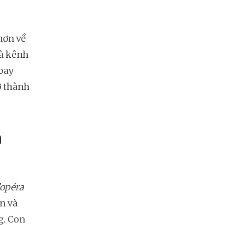
hơn về
và kênh
xoay
ở thành
h
’opéra
ển và
g. Con