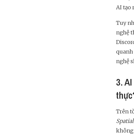
AI tạo 
Tuy nh
nghệ th
Discor
quanh 
nghệ sĩ
3. AI
thực
Trên t
Spatial
không d