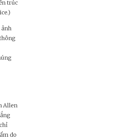
ến trúc
ce.)
h ảnh
 thông
húng
n Allen
hắng
chỉ
phẩm do