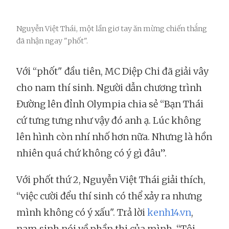
Nguyễn Việt Thái, một lần giơ tay ăn mừng chiến thắng
đã nhận ngay "phốt".
Với “phốt" đầu tiên, MC Diệp Chi đã giải vây
cho nam thí sinh. Người dẫn chương trình
Đường lên đỉnh Olympia chia sẻ “Bạn Thái
cứ tưng tưng như vậy đó anh ạ. Lúc không
lên hình còn nhí nhố hơn nữa. Nhưng là hồn
nhiên quá chứ không có ý gì đâu”.
Với phốt thứ 2, Nguyễn Việt Thái giải thích,
“việc cười đểu thí sinh có thể xảy ra nhưng
mình không có ý xấu". Trả lời
kenh14.vn
,
nam sinh nói về phần thi của mình, “Tôi