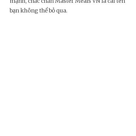
mạnh, chắc chắn Master Meals VN là cái tên
bạn không thể bỏ qua.