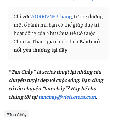
Chỉ với
20.000VNĐ/tháng
, tương đương
một ổ bánh mì, bạn có thể giúp duy trì
hoạt động của Như Chưa Hề Có Cuộc
Chia Ly. Tham gia chiến dịch
Bánh mì
nối yêu thương tại đây
.
“Tan Chảy” là series thuật lại những câu
chuyện tuyệt đẹp về cuộc sống. Bạn cũng
có câu chuyện "tan-chảy"? Hãy kể cho
chúng tôi tại
tanchay@vietcetera.com
.
#
Tan Chảy