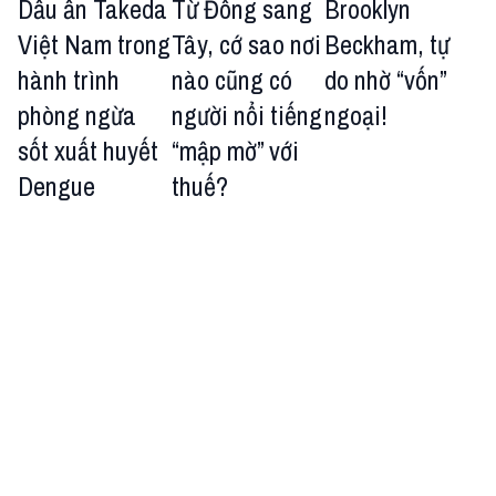
Dấu ấn Takeda
Từ Đông sang
Brooklyn
Việt Nam trong
Tây, cớ sao nơi
Beckham, tự
hành trình
nào cũng có
do nhờ “vốn”
phòng ngừa
người nổi tiếng
ngoại!
sốt xuất huyết
“mập mờ” với
Dengue
thuế?