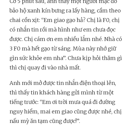
Cỡ 5 phút sau, anh thấy một người mặc đồ
bảo hộ xanh kín bưng ra lấy hàng, cầm theo
chai cồn xịt: “Em giao gạo hả? Chị là F0, chị
có nhắn tin rồi mà hình như em chưa đọc
được. Chị cám ơn em nhiều lắm nhé. Nhà có
3 F0 mà hết gạo từ sáng. Mùa này nhớ giữ
gìn sức khỏe em nha”. Chưa kịp hỏi thăm gì
thì chị quay đi vào nhà mất.
Anh mới mở được tin nhắn điện thoại lên,
thì thấy tin khách hàng gửi mình từ một
tiếng trước: “Em ơi trời mưa quá đi đường
nguy hiểm, mai em giao cũng được nhé, chị
nấu mỳ ăn tạm cũng được!”.