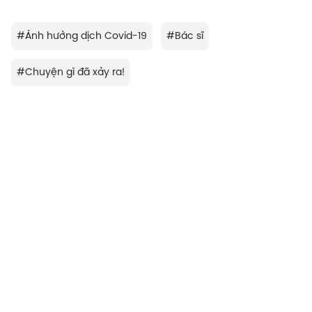
#
Ảnh hưởng dịch Covid-19
#
Bác sĩ
#
Chuyện gì đã xảy ra!