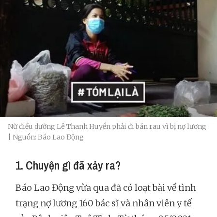
Nữ điều dưỡng Lê Thanh Huyền phải đi bán rau vì bị nợ lương
| Nguồn: Báo Lao Động
1. Chuyện gì đã xảy ra?
Báo Lao Động vừa qua đã có loạt bài về tình
trạng nợ lương 160 bác sĩ và nhân viên y tế