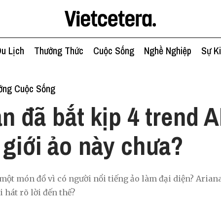
u Lịch
Thưởng Thức
Cuộc Sống
Nghề Nghiệp
Sự K
ớng Cuộc Sống
n đã bắt kịp 4 trend A
 giới ảo này chưa?
một món đồ vì có người nổi tiếng ảo làm đại diện? Arian
i hát rõ lời đến thế?