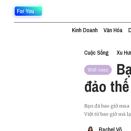
For You
Kinh Doanh
Văn Hóa
D
Cuộc Sống
Xu Hư
Bạ
Well-ness
đảo thế
Bạn đã bao giờ mua 
Việt từ bao giờ mà lạ
Rachel Võ