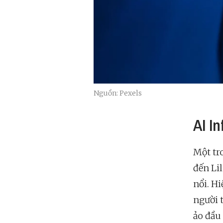
Nguồn: Pexels
AI I
Một tr
đến Li
nổi. H
người 
ảo đầu