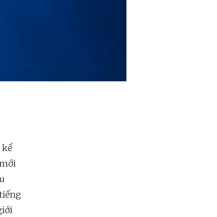
 kể
 mới
ệu
tiếng
giới