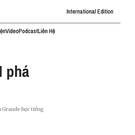
International Edition
iện
Video
Podcast
Liên Hệ
I phá
a Grande học tiếng