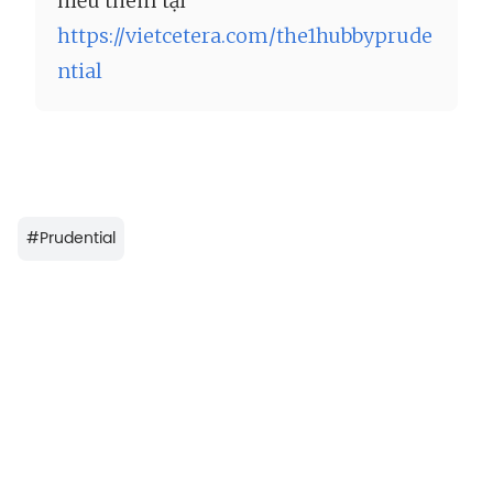
hiểu thêm tại
https://vietcetera.com/the1hubbyprude
ntial
#
Prudential