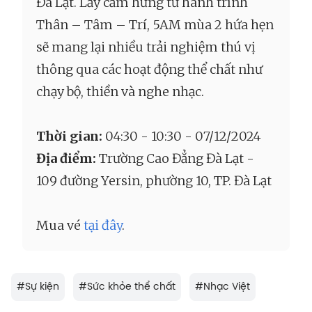
Đà Lạt. Lấy cảm hứng từ hành trình
Thân – Tâm – Trí, 5AM mùa 2 hứa hẹn
sẽ mang lại nhiều trải nghiệm thú vị
thông qua các hoạt động thể chất như
chạy bộ, thiền và nghe nhạc.
Thời gian:
04:30 - 10:30 - 07/12/2024
Địa điểm:
Trường Cao Đẳng Đà Lạt -
109 đường Yersin, phường 10, TP. Đà Lạt
Mua vé
tại đây
.
#
Sự kiện
#
Sức khỏe thể chất
#
Nhạc Việt