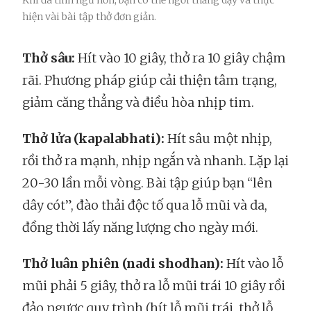
Khi đã tỉnh ngủ hơn, bạn có thể ngồi thẳng dậy và thực
hiện vài bài tập thở đơn giản.
Thở sâu:
Hít vào 10 giây, thở ra 10 giây chậm
rãi. Phương pháp giúp cải thiện tâm trạng,
giảm căng thẳng và điều hòa nhịp tim.
Thở lửa (kapalabhati):
Hít sâu một nhịp,
rồi thở ra mạnh, nhịp ngắn và nhanh. Lặp lại
20-30 lần mỗi vòng. Bài tập giúp bạn “lên
dây cót”, đào thải độc tố qua lỗ mũi và da,
đồng thời lấy năng lượng cho ngày mới.
Thở luân phiên (nadi shodhan):
Hít vào lỗ
mũi phải 5 giây, thở ra lỗ mũi trái 10 giây rồi
đảo ngược quy trình (hít lỗ mũi trái, thở lỗ