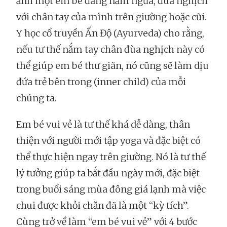
ảnh một em bé đang nằm ngửa, đùa nghịch
với chân tay của mình trên giường hoặc cũi.
Y học cổ truyền Ấn Độ (Ayurveda) cho rằng,
nếu tư thế nắm tay chân đùa nghịch này có
thể giúp em bé thư giãn, nó cũng sẽ làm dịu
đứa trẻ bên trong (inner child) của mỗi
chúng ta.
Em bé vui vẻ là tư thế khá dễ dàng, thân
thiện với người mới tập yoga và đặc biệt có
thể thực hiện ngay trên giường. Nó là tư thế
lý tưởng giúp ta bắt đầu ngày mới, đặc biệt
trong buổi sáng mùa đông giá lạnh mà việc
chui được khỏi chăn đã là một “kỳ tích”.
Cùng trở về làm “em bé vui vẻ” với 4 bước