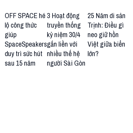
OFF SPACE hé
3 Hoạt động
25 Năm di sản
lộ công thức
truyền thống
Trịnh: Điều gì
giúp
kỷ niệm 30/4
neo giữ hồn
SpaceSpeakers
gắn liền với
Việt giữa biển
duy trì sức hút
nhiều thế hệ
lớn?
sau 15 năm
người Sài Gòn