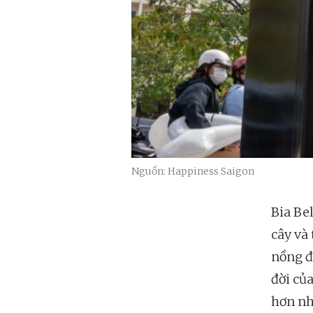
Nguồn: Happiness Saigon
Bia Bel
cây và
nồng đ
đời củ
hơn nh