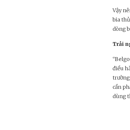
Vậy nê
bia thủ
dòng bi
Trải n
“Belgo
điều h
trường 
cần ph
dùng t