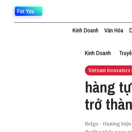
For You
Kinh Doanh
Văn Hóa
D
Kinh Doanh
Truy
Vietnam Innovators 
hàng tự
trở thàn
Belgo - thương hiệu 