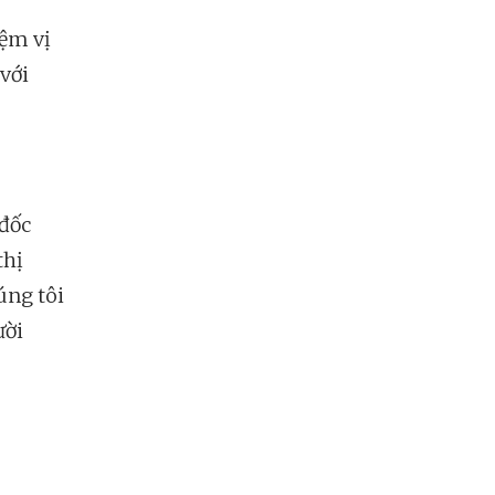
iệm vị
 với
 đốc
thị
úng tôi
ười