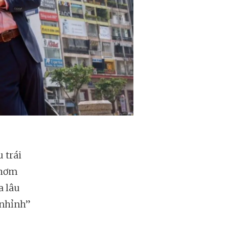
u trái
thơm
a lâu
“nhỉnh”