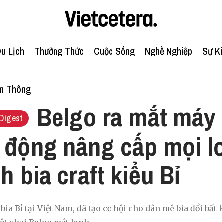
u Lịch
Thưởng Thức
Cuộc Sống
Nghề Nghiệp
Sự K
ền Thông
Belgo ra mắt máy
Digest
 động nâng cấp mọi lo
h bia craft kiểu Bỉ
bia Bỉ tại Việt Nam, đã tạo cơ hội cho dân mê bia đổi bất 