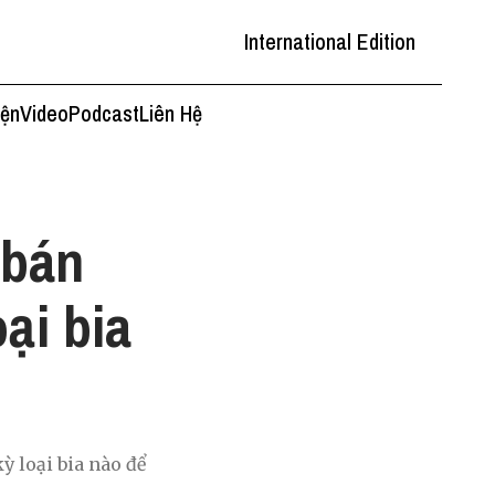
International Edition
iện
Video
Podcast
Liên Hệ
 bán
ại bia
kỳ loại bia nào để