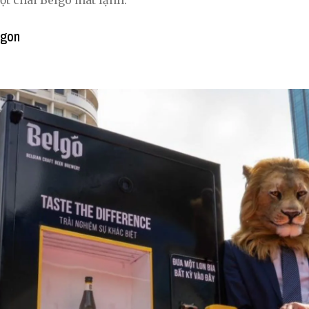
t chai Belgo mát lạnh.
igon