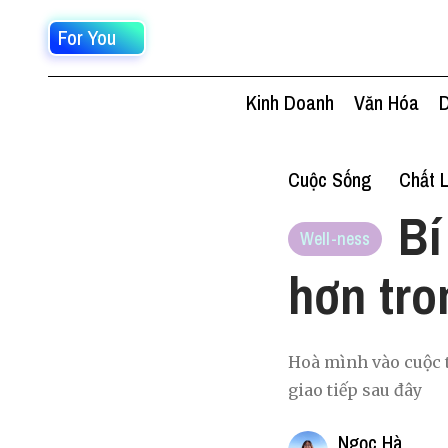
For You
Kinh Doanh
Văn Hóa
D
Cuộc Sống
Chất 
Bí
Well-ness
hơn tro
Hoà mình vào cuộc 
giao tiếp sau đây
Ngọc Hà