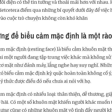
đối diện có thể tin tưởng và thoải mái hơn với nhau.
ietcetera điểm qua những bí quyết dưới đây để việc 
ào cuộc trò chuyện không còn khó khăn
ừng để biểu cảm mặc định là một rào
ảm mặc định (resting face) là biểu cảm khuôn mặt t
hi một người đang tập trung việc khác mà không sử
cơ mặt như đánh máy, lắng nghe hay suy nghĩ. Nhữ
có biểu cảm mặc định kỳ quặc hoàn toàn không cố ý,
ý thức được điều đó nếu chưa ai nói với họ.
ảm mặc định có nhiều loại: thân thiện, dễ thương, giậ
ợ hãi. Có một số khuôn mặt khiến người khác muốn 
hưng cũng có những khuôn mặt vô tình đẩy người kh