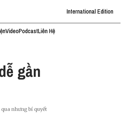
International Edition
iện
Video
Podcast
Liên Hệ
 dễ gần
 qua nhưng bí quyết