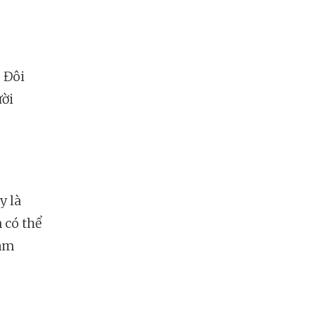
 Đôi
ười
y là
 có thể
cảm