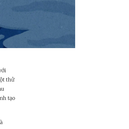
với
ột thử
hu
ình tạo
à