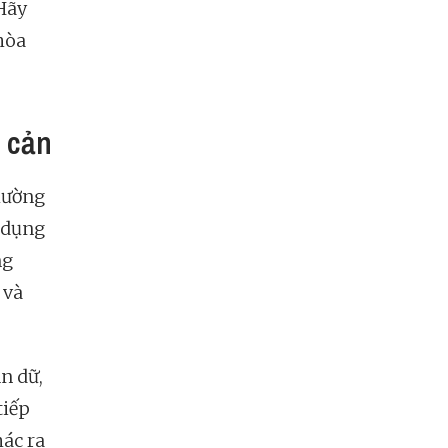
 Hãy
hòa
 cản
hường
 dụng
ng
 và
n dữ,
tiếp
ác ra