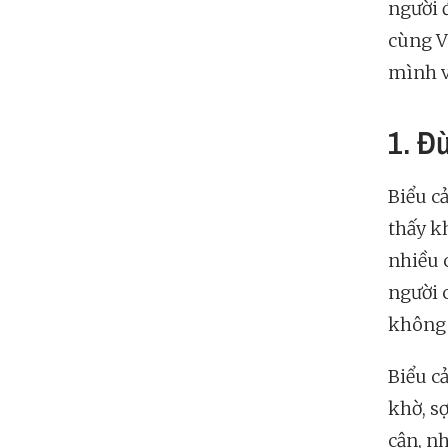
người 
cùng V
mình v
1. Đ
Biểu c
thấy k
nhiều 
người 
không 
Biểu c
khờ, s
cận, n