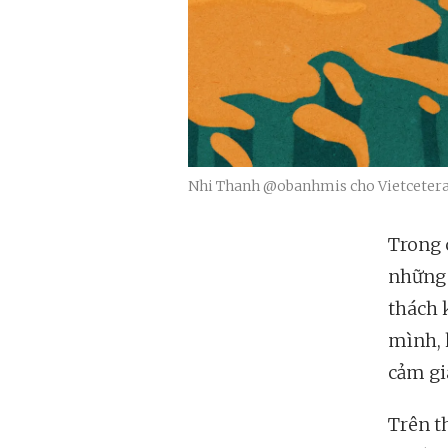
Nhi Thanh @obanhmis cho Vietceter
Trong 
những 
thách 
mình, 
cảm gi
Trên t