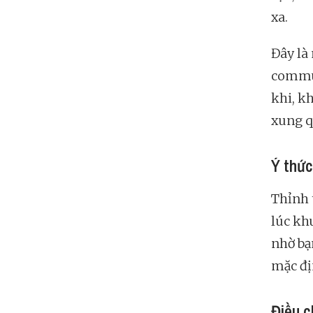
xa.
Đây là
commun
khi, k
xung q
Ý thức
Thỉnh 
lúc kh
nhờ bạ
mặc đị
Điều c