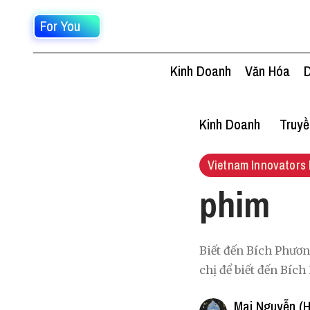
For You
Kinh Doanh
Văn Hóa
D
Kinh Doanh
Truy
Vietnam Innovators 
phim
Biết đến Bích Phươn
chị để biết đến Bíc
Mai Nguyễn (H