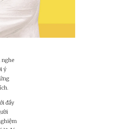
ã nghe
i ý
hứng
ích.
ới đầy
gười
 nghiệm