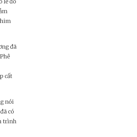
ó lẽ đó
cảm
 phim
ương đã
 Phê
p cất
g nói
 đã có
 trình