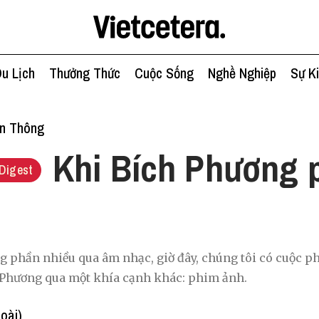
u Lịch
Thưởng Thức
Cuộc Sống
Nghề Nghiệp
Sự K
ền Thông
Khi Bích Phương 
Digest
g phần nhiều qua âm nhạc, giờ đây, chúng tôi có cuộc p
h Phương qua một khía cạnh khác: phim ảnh.
oài)