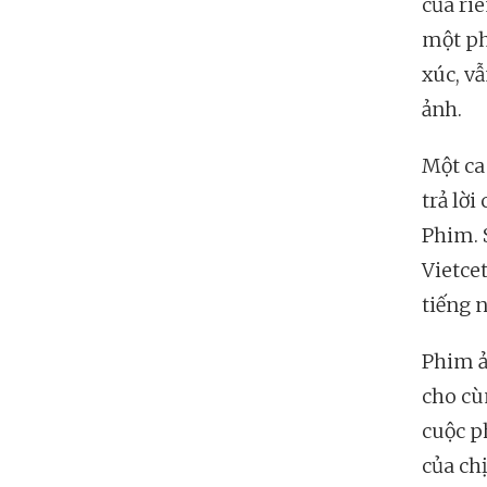
của ri
một ph
xúc, v
ảnh.
Một ca
trả lờ
Phim. 
Vietce
tiếng 
Phim ả
cho cù
cuộc p
của ch