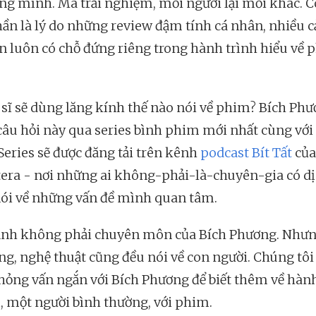
êng mình. Mà trải nghiệm, mỗi người lại mỗi khác. C
ần là lý do những review đậm tính cá nhân, nhiều 
ẫn luôn có chỗ đứng riêng trong hành trình hiểu về
 sĩ sẽ dùng lăng kính thế nào nói về phim? Bích Ph
i câu hỏi này qua series bình phim mới nhất cùng với
Series sẽ được đăng tải trên kênh
podcast Bít Tất
của
tera - nơi những ai không-phải-là-chuyên-gia có dị
nói về những vấn đề mình quan tâm.
nh không phải chuyên môn của Bích Phương. Nhưn
ng, nghệ thuật cũng đều nói về con người. Chúng tôi
hỏng vấn ngắn với Bích Phương để biết thêm về hành
ị, một người bình thường, với phim.