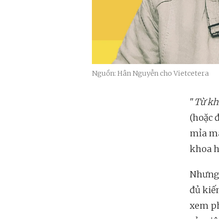
Nguồn: Hân Nguyễn cho Vietcetera
"
Từ kh
(hoặc 
mỉa ma
khoa h
Nhưng 
đủ kiế
xem ph