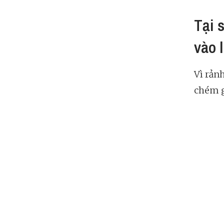
Tại 
vào 
Vì rản
chém g