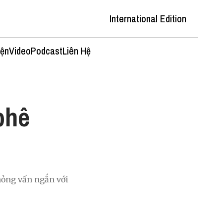
International Edition
iện
Video
Podcast
Liên Hệ
phê
hỏng vấn ngắn với