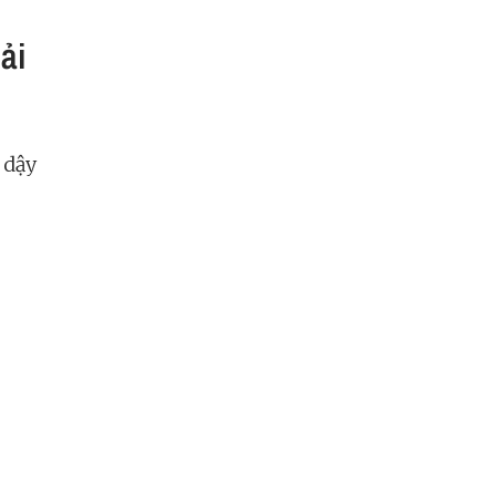
ải
 dậy