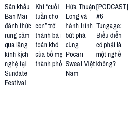
Sân khấu
Khi “cuối
Hứa Thuận
[PODCAST]
Ban Mai
tuần cho
Long và
#6
đánh thức
con” trở
hành trình
Tungage:
rung cảm
thành bài
bứt phá
Biểu diễn
qua lăng
toán khó
cùng
có phải là
kính kịch
của bố mẹ
Pocari
một nghề
nghệ tại
thành phố
Sweat Việt
không?
Sundate
Nam
Festival