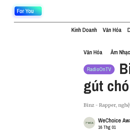
For You
Kinh Doanh
Văn Hóa
D
Văn Hóa
Âm Nhạ
B
RadioOnTV
gút chó
Binz - Rapper, nghệ
WeChoice Aw
16 Thg 01