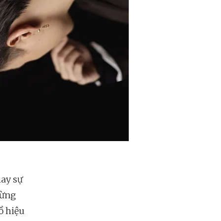
hay sự
đừng
ồ hiệu