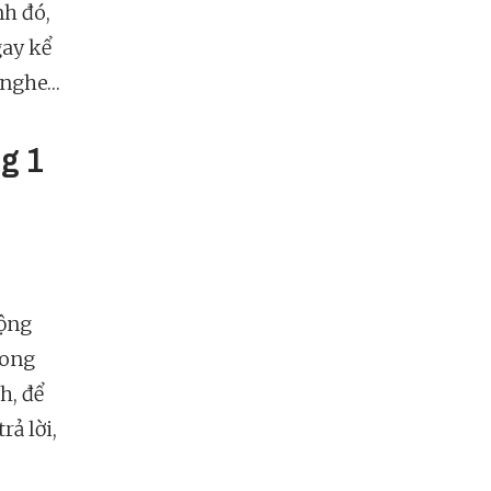
nh đó,
gay kể
i nghe…
ng 1
cộng
rong
h, để
rả lời,