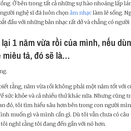
 đồng. Ở bên trong tất cả những sự hào nhoáng lấp lá
 người nghệ sĩ đã luôn chọn
âm nhạc
làm lẽ sống. N
 bắt đầu với những bản nhạc rất dở và chẳng có ngườ
 lại 1 năm vừa rồi của mình, nếu dù
ể miêu tả, đó sẽ là…
ng.
 biết rằng, năm vừa rồi không phải một năm tốt với 
Về sức khỏe và cả nhiều thứ khác nữa. Nhưng cũng t
ian đó, tôi tìm hiểu sâu hơn bên trong con người mìn
ình muốn gì và mình cần gì. Dù tôi vẫn chưa có câu t
tôi nghĩ rằng tôi đang đến gần với nó hơn.