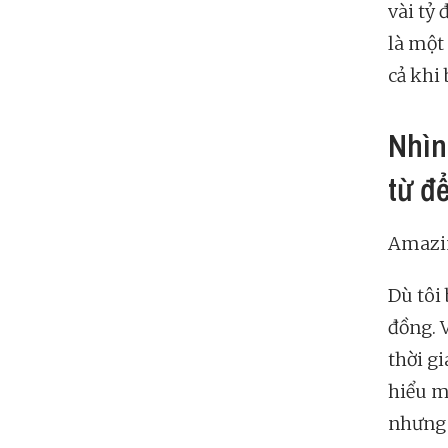
vài tỷ
là một
cả khi
Nhìn
từ đ
Amazi
Dù tôi
đồng. 
thời g
hiểu m
nhưng 