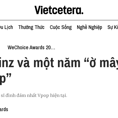
u Lịch
Thưởng Thức
Cuộc Sống
Nghề Nghiệp
Sự K
c
WeChoice Awards 2020: 20 Đề Cử Nhân Vật Truyền Cảm Hứng
inz và một năm “ờ mâ
p”
 sĩ đình đám nhất Vpop hiện tại.
ards