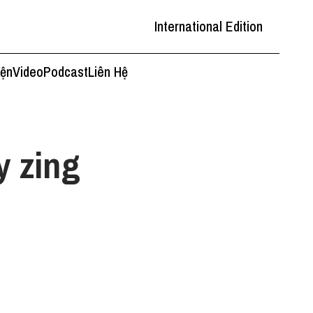
International Edition
iện
Video
Podcast
Liên Hệ
y zing