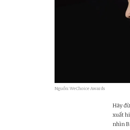
Nguồn: WeChoice Awards
Hãy đừ
xuất h
nhìn B