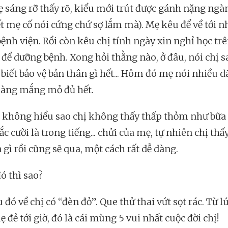
 sáng rỡ thấy rõ, kiểu mới trút được gánh nặng ngà
iết mẹ cố nói cứng chứ sợ lắm mà). Mẹ kêu để về tới 
bệnh viện. Rồi còn kêu chị tính ngày xin nghỉ học tr
 để dưỡng bệnh. Xong hỏi thằng nào, ở đâu, nói chị s
biết bảo vệ bản thân gì hết... Hôm đó mẹ nói nhiều 
àng mắng mỏ đủ hết.
không hiểu sao chị không thấy thấp thỏm như bữa 
c cười là trong tiếng... chửi của mẹ, tự nhiên chị thấ
gì rồi cũng sẽ qua, một cách rất dễ dàng.
ó thì sao?
 đó về chị có “đèn đỏ”. Que thử thai vứt sọt rác. Từ l
 đẻ tới giờ, đó là cái mùng 5 vui nhất cuộc đời chị!