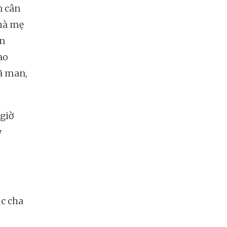
n cân
nhà mẹ
ên
ao
dã man,
giờ
y
úc cha