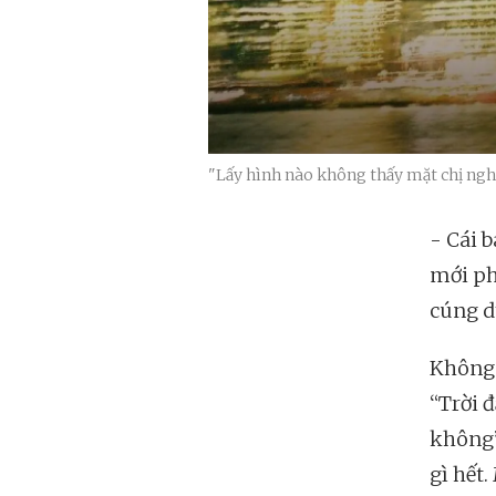
"Lấy hình nào không thấy mặt chị nghe
- Cái b
mới ph
cúng dư
Không 
“Trời đ
không”
gì hết.