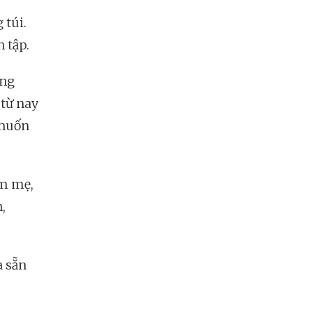
 túi.
 tập.
ũng
 từ nay
 muốn
àm mẹ,
,
a sẵn