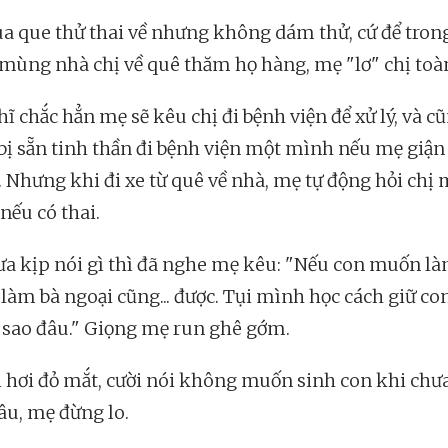
a que thử thai về nhưng không dám thử, cứ để trong
 mùng nhà chị về quê thăm họ hàng, mẹ "lơ" chị toàn
ĩ chắc hẳn mẹ sẽ kêu chị đi bệnh viện để xử lý, và c
bị sẵn tinh thần đi bệnh viện một mình nếu mẹ giận
. Nhưng khi đi xe từ quê về nhà, mẹ tự động hỏi chị
nếu có thai.
ưa kịp nói gì thì đã nghe mẹ kêu: "Nếu con muốn l
 làm bà ngoại cũng... được. Tụi mình học cách giữ con
sao đâu." Giọng mẹ run ghê gớm.
i hơi đỏ mắt, cười nói không muốn sinh con khi chư
âu, mẹ đừng lo.