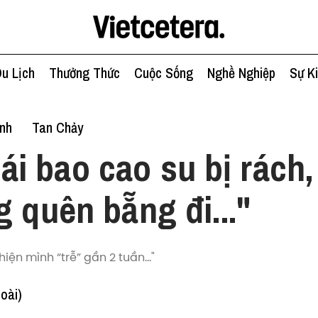
u Lịch
Thưởng Thức
Cuộc Sống
Nghề Nghiệp
Sự K
ình
Tan Chảy
ái bao cao su bị rách
g quên bẵng đi..."
hiện mình “trễ” gần 2 tuần..."
oài)