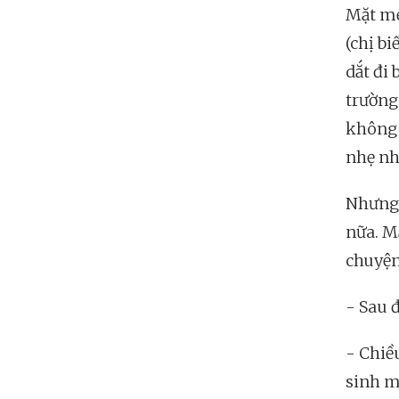
Mặt mẹ
(chị b
dắt đi 
trường
không 
nhẹ nh
Nhưng 
nữa. Mắ
chuyện 
- Sau đ
- Chiều
sinh mẹ