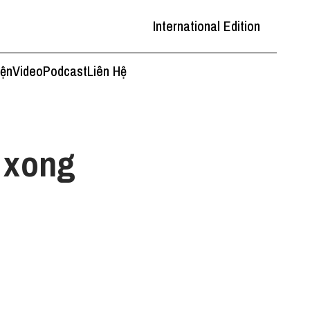
International Edition
iện
Video
Podcast
Liên Hệ
, xong