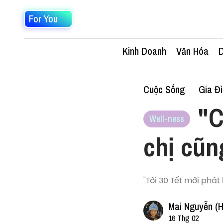
For You
Kinh Doanh
Văn Hóa
D
Cuộc Sống
Gia Đ
"C
Well-ness
chị cũn
"Tới 30 Tết mới phát 
Mai Nguyễn (H
16 Thg 02