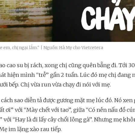
 em, chị ngại lắm." | Nguồn: Hà My cho Vietcetera
ao cao su bị rách, xong chị cũng quên bẵng đi. Tới 30
át hiện mình “trễ” gần 2 tuần. Lúc đó mẹ chị đang 
ới bếp. Chị vừa run vừa chạy đi nói với mẹ.
cách sao diễn tả được gương mặt mẹ lúc đó. Nó xen 
ất ơi” với “Mày chết với tao”, giữa “Có nên nấu đồ cú
 với “Hay là đi lấy cây chổi lông gà”. Nhưng mẹ kh
 Mẹ im lặng xào rau tiếp.