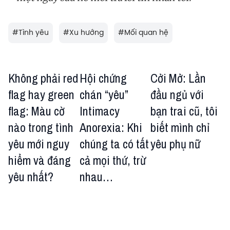
#
Tình yêu
#
Xu hướng
#
Mối quan hệ
Không phải red
Hội chứng
Cởi Mở: Lần
flag hay green
chán “yêu”
đầu ngủ với
flag: Màu cờ
Intimacy
bạn trai cũ, tôi
nào trong tình
Anorexia: Khi
biết mình chỉ
yêu mới nguy
chúng ta có tất
yêu phụ nữ
hiểm và đáng
cả mọi thứ, trừ
yêu nhất?
nhau…