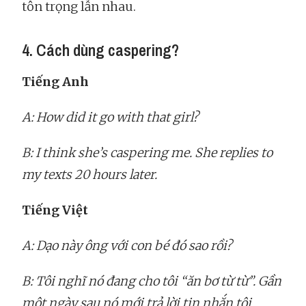
tôn trọng lẫn nhau.
4. Cách dùng caspering?
Tiếng Anh
A: How did it go with that girl?
B: I think she’s caspering me. She replies to
my texts 20 hours later.
Tiếng Việt
A: Dạo này ông với con bé đó sao rồi?
B: Tôi nghĩ nó đang cho tôi “ăn bơ từ từ”. Gần
một ngày sau nó mới trả lời tin nhắn tôi.