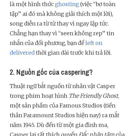
là một hình thức
ghosting
(việc “bơ toàn
tập” ai đó mà không giải thích một lời),
song diễn ra từ từ thay vì ngay lập tức.
Chẳng hạn thay vì “seen không rep” tin
nhắn của đối phương, bạn để
left on
delivered
thời gian dài trước khi trả lời.
2. Nguồn gốc của caspering?
Thuật ngữ bắt nguồn từ nhân vật Casper
trong phim hoạt hình
The Friendly Ghost
,
một sản phẩm của Famous Studios (tiền
thân Paramount Studios hiện nay) ra mắt
năm 1945. Dù đến từ một gia đình ma,
Casper lại rất thích quyển
Đắc nhân tâm
của