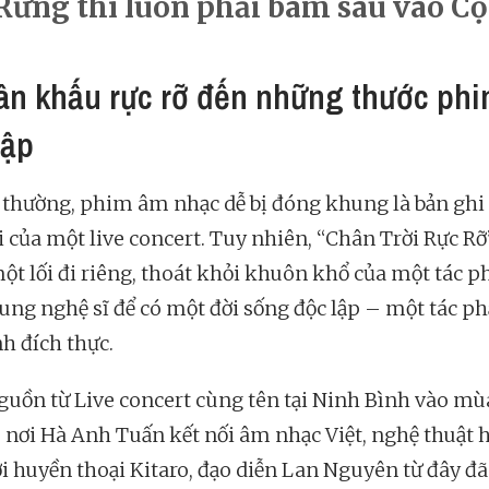
Rừng thì luôn phải bám sâu vào Cộ
ân khấu rực rỡ đến những thước ph
lập
thường, phim âm nhạc dễ bị đóng khung là bản ghi
i của một live concert. Tuy nhiên, “Chân Trời Rực Rỡ
ột lối đi riêng, thoát khỏi khuôn khổ của một tác 
ung nghệ sĩ để có một đời sống độc lập – một tác p
nh đích thực.
guồn từ Live concert cùng tên tại Ninh Bình vào m
 nơi Hà Anh Tuấn kết nối âm nhạc Việt, nghệ thuật 
i huyền thoại Kitaro, đạo diễn Lan Nguyên từ đây đã