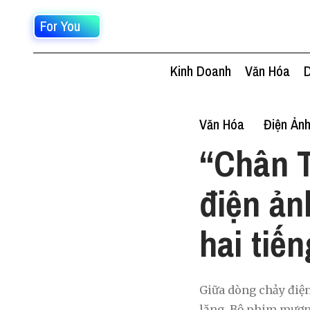
For You
Kinh Doanh
Văn Hóa
D
Văn Hóa
Điện Ản
“Chân T
điện ản
hai tiế
Giữa dòng chảy điện
lặng. Bộ phim mượn 