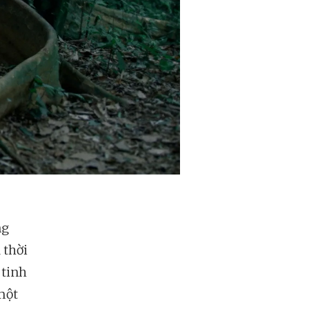
ng
 thời
 tinh
một