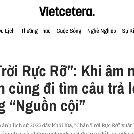
u Lịch
Thưởng Thức
Cuộc Sống
Nghề Nghiệp
Sự K
h
rời Rực Rỡ”: Khi âm 
h cùng đi tìm câu trả l
ng “Nguồn cội”
 ảnh lịch sử 2025 đầy khói lửa, "Chân Trời Rực Rỡ" xuất
âm nhạc và những giọt nước mắt đoàn tụ để khơi gợi cuộ