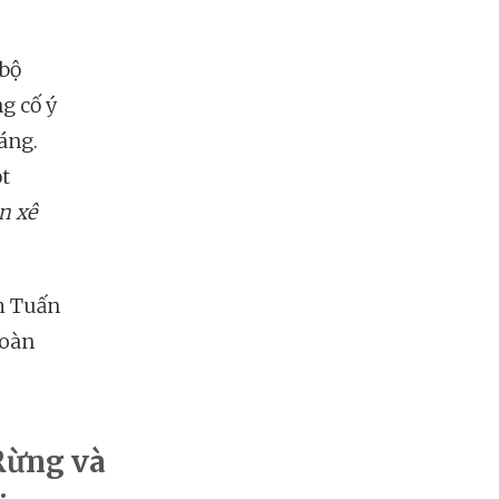
 bộ
g cố ý
áng.
ột
n xê
nh Tuấn
hoàn
Rừng và