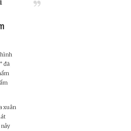
i
im
 hình
” đã
phẩm
hẩm
ùa xuân
hát
 nảy