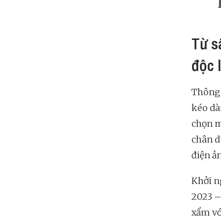
Từ s
độc 
Thông 
kéo dà
chọn m
chân d
điện ả
Khởi n
2023 –
xẩm vớ