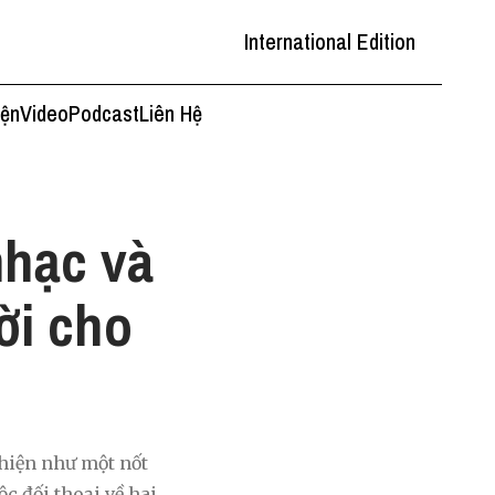
International Edition
iện
Video
Podcast
Liên Hệ
nhạc và
ời cho
 hiện như một nốt
c đối thoại về hai