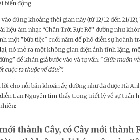
i biến động.
 vào đúng khoảng thời gian này (từ 12/12 đến 21/12),
ài liệu âm nhạc “Chân Trời Rực Rỡ” dường như khôn
ành một "bữa tiệc" cuối năm để phô diễn sự hoành tr
lại, nó mở ra một không gian điện ảnh tĩnh lặng, m
dừng" để khán giả bước vào và tự vấn: "
Giữa muôn và
ốt cuộc ta thuộc về đâu?".
ả lời cho nỗi băn khoăn ấy, dường như đã được Hà A
 diễn Lan Nguyên tìm thấy trong triết lý về sự tuần 
 nhiên:
 mới thành Cây, có Cây mới thành 