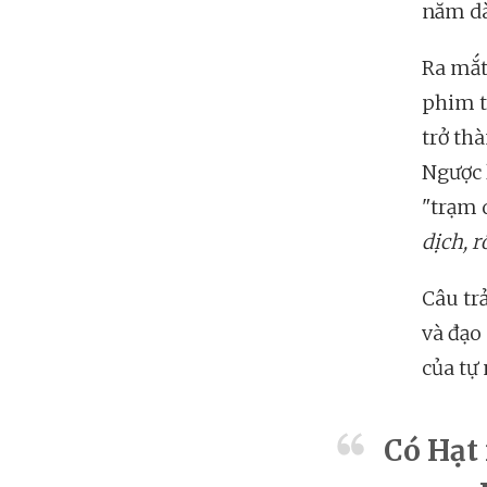
năm dà
Ra mắt
phim t
trở th
Ngược 
"trạm 
dịch, r
Câu tr
và đạo
của tự
Có Hạt