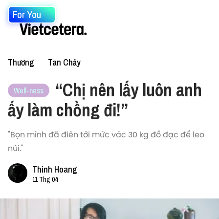
For You
Thương
Tan Chảy
“Chị nên lấy luôn anh
Well-ness
ấy làm chồng đi!”
"Bọn mình đã điên tới mức vác 30 kg đồ đạc để leo
núi."
Thinh Hoang
11 Thg 04