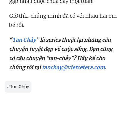
gặp nhau được chưa đầy một tuần!"
Giờ thì… chúng mình đã có với nhau hai em
bé rồi.
“
Tan Chảy
” là series thuật lại những câu
chuyện tuyệt đẹp về cuộc sống. Bạn cũng
có câu chuyện "tan-chảy"? Hãy kể cho
chúng tôi tại
tanchay@vietcetera.com
.
#
Tan Chảy